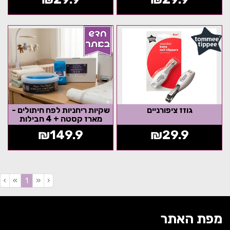
גוזז ציפורניים
שקיות ריחניות לפח חיתולים -
מארז קסטה + 4 חבילות
₪
149.9
₪
29.9
›
»
«
‹
(current)
1
מפת האתר