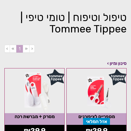
טיפול וטיפוח | טומי טיפי |
Tommee Tippee
›
»
«
‹
(current)
1
סינון ומיון ›
מספריים לציפורנים
מסרק + מברשת רכה
אזל המלאי
₪
29.9
₪
29.9