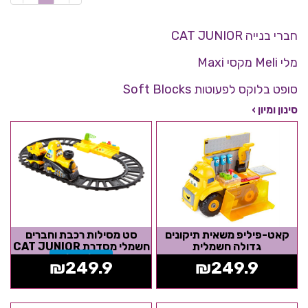
חברי בנייה CAT JUNIOR
מלי Meli מקסי Maxi
סופט בלוקס לפעוטות Soft Blocks
סינון ומיון ›
קאט-פיליפ משאית תיקונים
סט מסילות רכבת וחברים
גדולה חשמלית
חשמלי מסדרת CAT JUNIOR
אזל המלאי
₪
249.9
₪
249.9