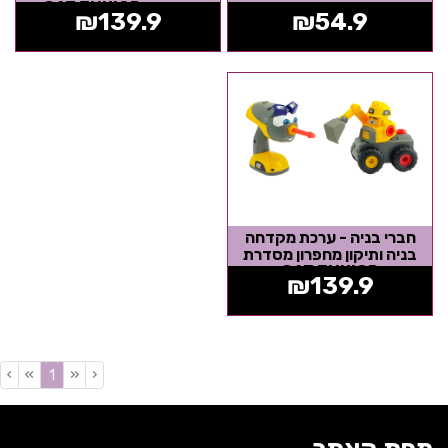
מסדרת CAT JUNIOR
₪
139.9
₪
54.9
חברי בניה - ערכת מקדחה
בניה ותיקון מחפרון מסדרת
CAT JUNIOR
₪
139.9
›
»
«
‹
(current)
1