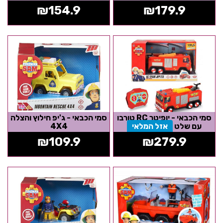
₪
154.9
₪
179.9
סמי הכבאי - יופיטר RC טורבו
סמי הכבאי - ג'יפ חילוץ והצלה
עם שלט
אזל המלאי
4X4
₪
109.9
₪
279.9