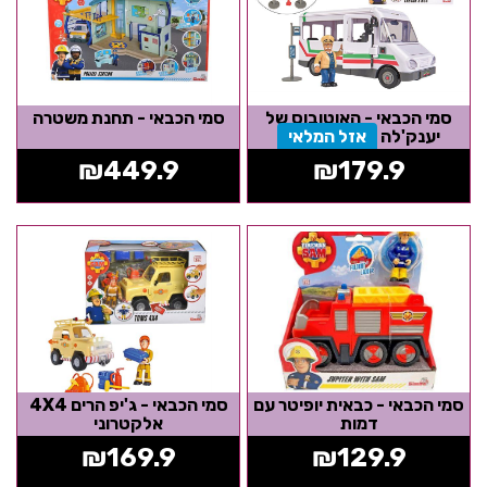
סמי הכבאי - האוטובוס של
סמי הכבאי - תחנת משטרה
יענק'לה
אזל המלאי
₪
449.9
₪
179.9
סמי הכבאי - כבאית יופיטר עם
סמי הכבאי - ג'יפ הרים 4X4
דמות
אלקטרוני
₪
169.9
₪
129.9