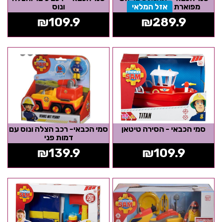
מפוארת
אזל המלאי
ונוס
₪
109.9
₪
289.9
סמי הכבאי - הסירה טיטאן
סמי הכבאי- רכב הצלה ונוס עם
דמות פני
₪
139.9
₪
109.9