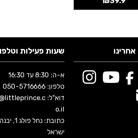
₪
39.9
אחרינו
שעות פעילות וטלפונ
א-ה: 8:30 עד 16:30
טלפון: 050-5
716666
דוא"ל:
littleprince.c
o@
o.il
כתובת: נחל פולג 1, יב
ישראל