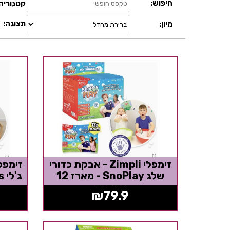
חיפוש:
קטגוריה
תצוגה:
מיון:
זימפלי Zimpli - אבקת כדורי
שלג SnoPlay - מארז 12
יחידות
₪
79.9