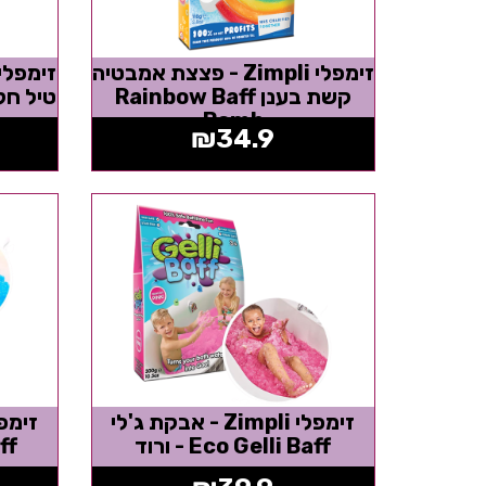
זימפלי Zimpli - פצצת אמבטיה
קשת בענן Rainbow Baff
טיל חלל  Baff Bombz
Bomb
₪
34.9
זימפלי Zimpli - אבקת ג'לי
Eco Gelli Baff - ורוד
aff