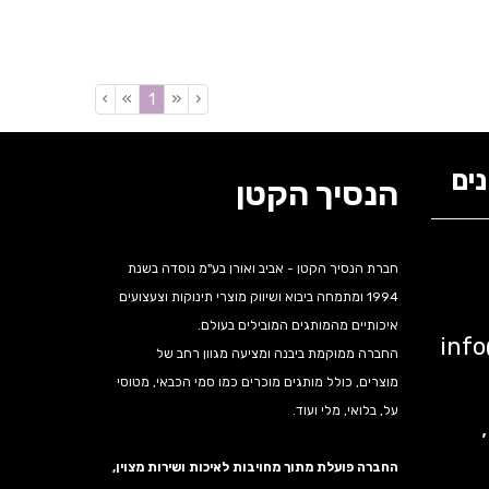
›
»
«
‹
(current)
1
ים
הנסיך הקטן
חברת הנסיך הקטן - אביב ואורן בע"מ נוסדה בשנת
1994 ומתמחה ביבוא ושיווק מוצרי תינוקות וצעצועים
איכותיים מהמותגים המובילים בעולם.
inf
החברה ממוקמת ביבנה ומציעה מגוון רחב של
מוצרים, כולל מותגים מוכרים כמו סמי הכבאי, מטוסי
על, בלואי, מלי ועוד.
נה,
החברה פועלת מתוך מחויבות לאיכות ושירות מצוין,