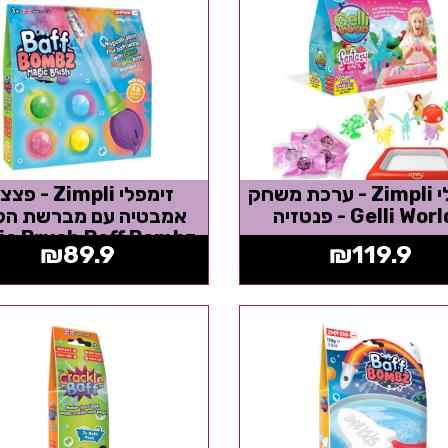
זימפלי Zimpli - ערכת משחק
זימפלי Zimpli - 
Gelli Wo - פנטזיה
אמבטיה עם מברשת הק
ic Brush Baff Bombz
₪
89.9
₪
119.9