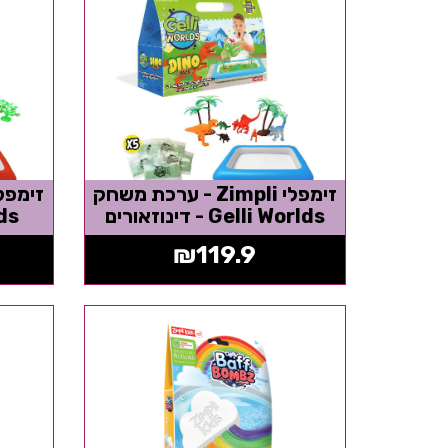
זימפלי Zimpli - ערכת משחק
Gelli Worlds - דינוזאורים
rlds
₪
119.9