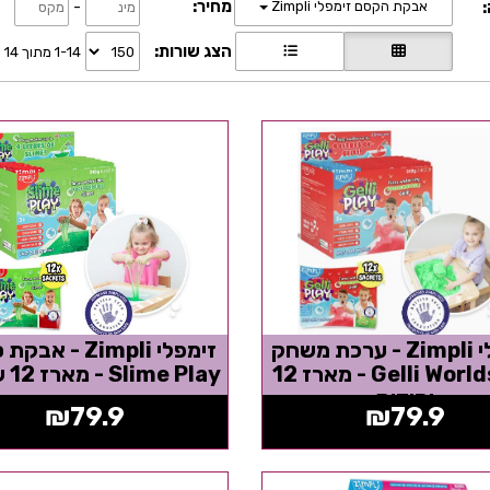
מחיר:
-
:
אבקת הקסם זימפלי Zimpli
הצג שורות:
1-14 מתוך 14
זימפלי Zimpli - ערכת משחק
זימפלי Zimpli - א
ג'לי Gelli Worlds - מארז 12
Slime Play - מארז 12 שקיות
יחידות
₪
79.9
₪
79.9