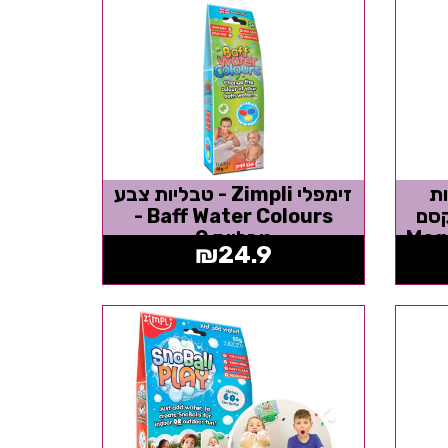
פצצות
זימפלי Zimpli - טבליות צבע
סם
Baff Water Colours -
Mag
טבליות 9
₪
24.9