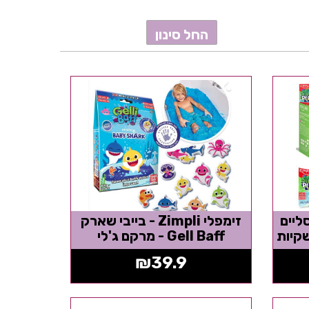
בקת סליים
זימפלי Zimpli - בייבי שארק
Gell Baff - מרקם ג'לי
₪
39.9