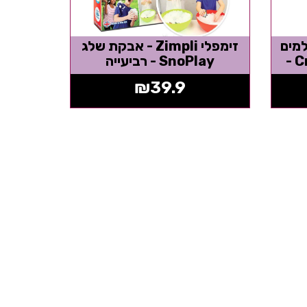
בקה למים
זימפלי Zimpli - אבקת שלג
מפצפצים Crackle Baff -
SnoPlay - רביעייה
₪
39.9