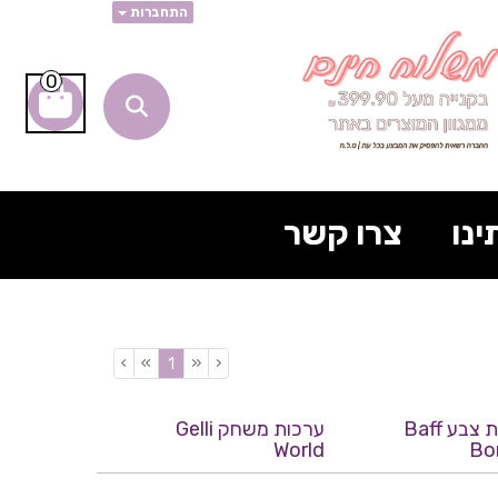
התחברות
0
ינו
צרו קשר
›
»
«
‹
(current)
1
פצצות צבע Baff
ערכות משחק Gelli
World
Bo