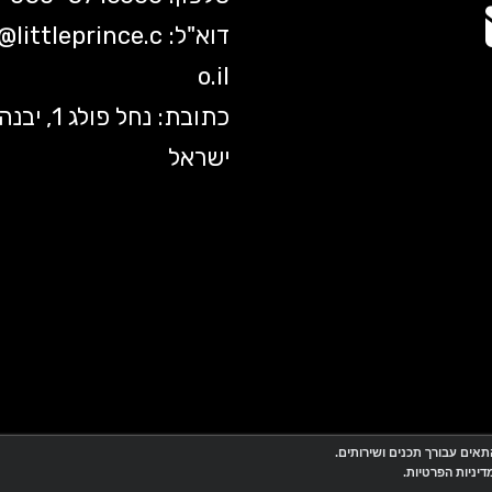
דוא"ל:
littleprince.c
o@
o.il
כתובת: נחל פולג 1, יב
ישראל
אתר זה מופעל באמצעות
Wobily
חנות וירטואלית | אתר אינטרנט