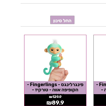
פינגרלינגס - Fingerlings -
פינגרלינגס - Fingerlings -
 -
הקופיפה אווה - טורקיז -
אצבענים
₪
129.9
₪
89.9