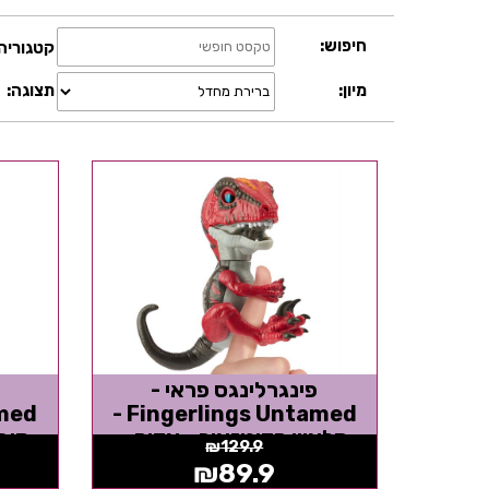
חיפוש:
קטגוריה
תצוגה:
מיון:
פינגרלינגס פראי -
Fingerlings Untamed -
סלאש הדינוזאור - אדום -
קובל
₪
129.9
אצבענים
₪
89.9