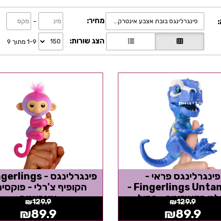
מחיר:
-
:
פינגרלינגס בובת אצבע אינטרקטיבית
הצג שורות:
1-9 מתוך 9
פינגרלינגס פראי -
Fingerlings Untamed -
הקופיף צ'רלי - פוקסיה
ט הדינוזאור - כחול -
אצבענים
₪
129.9
₪
129.9
אצבענים
₪
89.9
₪
89.9