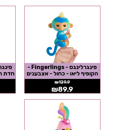
פינגרלינגס - Fingerlings -
הקופיף ליאו - כחול - אצבענים
חדת הק
₪
129.9
₪
89.9