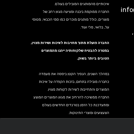
איכותיים מהמותגים המובילים בעולם.
inf
החברה ממוקמת ביבנה ומציעה מגוון רחב של
מוצרים, כולל מותגים מוכרים כמו סמי הכבאי, מטוסי
על, בלואי, מלי ועוד.
נה,
החברה פועלת מתוך מחויבות לאיכות ושירות מצוין,
במטרה להבטיח שלקוחותיה ייהנו מהמוצרים
הטובים ביותר בשוק.
במהלך השנים, הנסיך הקטן ביססה את מעמדה
כחברה מובילה בתחום, בזכות הקפדה על איכות
המוצרים והתחייבות לשירות לקוחות מצוין.
החברה ממשיכה להרחיב את מגוון המוצרים המוצע
ומתעדכנת כל הזמן בטרנדים החדשים בעולם
הצעצועים ומוצרי התינוקות.