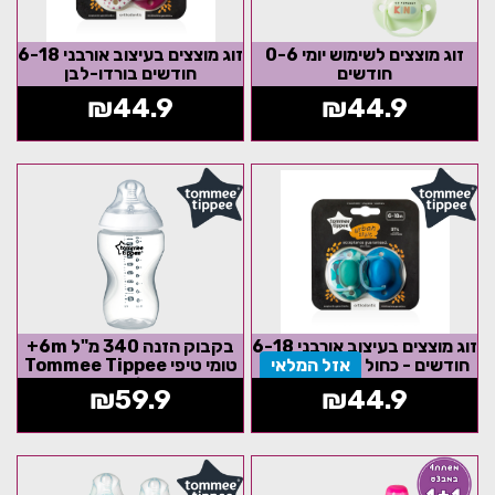
זוג מוצצים לשימוש יומי 0-6
זוג מוצצים בעיצוב אורבני 6-18
חודשים
חודשים בורדו-לבן
₪
44.9
₪
44.9
זוג מוצצים בעיצוב אורבני 6-18
בקבוק הזנה 340 מ"ל 6m+
חודשים - כחול
אזל המלאי
טומי טיפי Tommee Tippee
פטמה למזון סמיך
₪
59.9
₪
44.9
אזל המלאי