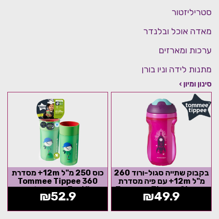
סטריליזטור
מאדה אוכל ובלנדר
ערכות ומארזים
מתנות לידה וניו בורן
סינון ומיון ›
בקבוק שתייה סגול-ורוד 260
כוס 250 מ"ל 12m+ מסדרת
מ"ל 12m+ עם פיה מסדרת
360 Tommee Tippee
Tommee Tippee Sippee
Easiflow חסינת דליפות -
₪
52.9
₪
49.9
ירוק