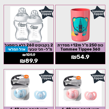
כוס 250 מ"ל 12m+ מסדרת
2 בקבוקים 260 ללא ביספונל
360 Tommee Tippee
מ"ל- הכי טבעי
אזל המלאי
Easiflow חסינת דליפות -
₪
109.9
₪
54.9
אדום איור דב
₪
89.9