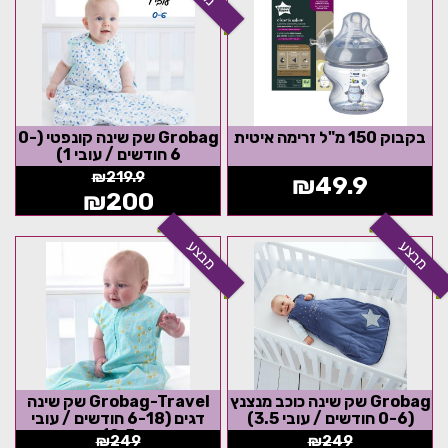
בקבוק 150 מ"ל זרימה איטית
Grobag שק שינה קונפטי (0-
6 חודשים / עובי 1)
₪
219.9
₪
49.9
₪
200
מבצע
מבצע
Grobag שק שינה כוכב מנצנץ
Grobag-Travel שק שינה
(0-6 חודשים / עובי 3.5)
דגים (6-18 חודשים / עובי
0.5)
₪
249
₪
249