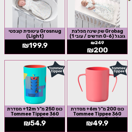
Grobag שק שינה מפלצת
Grosnug עיטופית קונפטי
גונגל (0-6 חודשים / עובי 1)
(Light)
₪
249
₪
199.9
₪
200
כוס 200 מ"ל 6m+ מסדרת
כוס 250 מ"ל 12m+ מסדרת
360 Tommee Tippee
360 Tommee Tippee
Easiflow חסינת דליפות עם
Easiflow חסינת דליפות -
₪
54.9
₪
49.9
ידיות - אדום
ירוק מנטה עם...