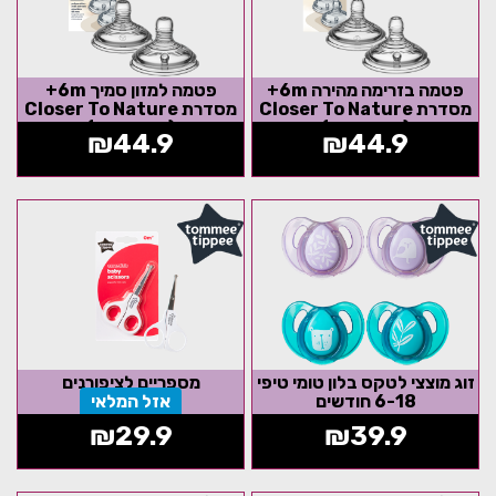
פטמה בזרימה מהירה 6m+
פטמה למזון סמיך 6m+
מסדרת Closer To Nature
מסדרת Closer To Nature
(זוג במארז)
(זוג במארז)
₪
44.9
₪
44.9
זוג מוצצי לטקס בלון טומי טיפי
מספריים לציפורנים
6-18 חודשים
אזל המלאי
₪
29.9
₪
39.9