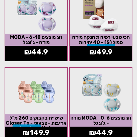
הכי טבעי רפידות הנקה מידה
זוג מוצצים 6-18 - MODA
סמול (S) - 40 יחידות
מודה - ג'ונגל
אזל המלאי
₪
44.9
₪
49.9
זוג מוצצים 0-6 - MODA מודה
שישיית בקבוקים 260 מ"ל
- ג'ונגל
אדיבות - צבעוני - Closer To
Nature
אזל המלאי
₪
149.9
₪
44.9