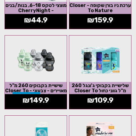
ערכת ניו בורן שקופה - Closer
מוצצי לטקס 6-18, בנות/בנים
- CherryNight
To Nature
₪
44.9
₪
159.9
שלישיית בקבוקי ג'ונגל 260
שישיית בקבוקים 260 מ"ל
מ"ל גווני כחול Closer To
מאויירים - צבעוני - Closer To
Nature
Nature
אזל המלאי
₪
149.9
₪
109.9