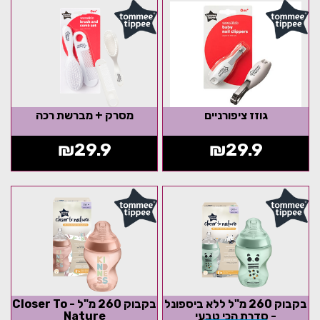
גוזז ציפורניים
מסרק + מברשת רכה
₪
29.9
₪
29.9
בקבוק 260 מ"ל ללא ביספונל
בקבוק 260 מ"ל - Closer To
- סדרת הכי טבעי
Nature