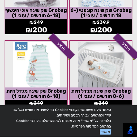
Grobag שק שינה קונפטי (6-
Grobag שק שינה אולי הינשוף
18 חודשים / עובי 1)
(6-18 חודשים / עובי 1)
₪
249
₪
239.9
₪
200
₪
200
מבצע
מבצע
Grobag שק שינה מגדל חיות
Grobag שק שינה מגדל חיות
(0-6 חודשים / עובי 1)
(6-18 חודשים / עובי 1)
₪
249
₪
249
₪
200
₪
200
האתר שלנו משתמש בקובצי Cookies כדי לשפר את חוויית הגלישה
שלך ולהתאים עבורך תכנים ושירותים.
בלחיצה על "מאשר" אתה מסכים לשימוש שלנו בקובצי Cookies
מבצע
מבצע
בהתאם למדיניות הפרטיות.
מאשר