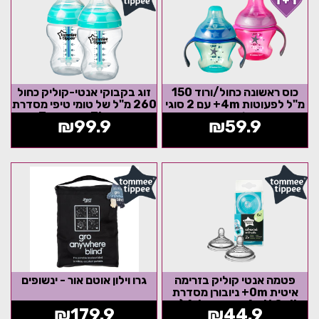
כוס ראשונה כחול/ורוד 150
זוג בקבוקי אנטי-קוליק כחול
מ"ל לפעוטות 4m+ עם 2 סוגי
260 מ"ל של טומי טיפי מסדרת
פיות סיליקון מסדרת
Tommee Tippee
₪
99.9
₪
59.9
Tommee...
Advanced...
אזל המלאי
פטמה אנטי קוליק בזרימה
גרו וילון אוטם אור - ינשופים
איטית 0m+ ניובורן מסדרת
Advances Anti Colic (זוג
₪
179.9
₪
44.9
במארז)