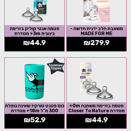
משאבת חלב ידנית חדשה -
פטמה אנטי קוליק בזרימה
MADE FOR ME
בינונית 3m+ מסדרת
Advances Anti Colic (זוג
₪
44.9
₪
279.9
במארז)
פטמה בזרימה משתנה 0m+
כוס פטנט טורקיז שאינה נופלת
מסדרת Closer To Nature
300 מ"ל 18m+ מסדרת
(זוג במארז)
Tommee Tippee Super
₪
52.9
₪
44.9
Cup - הדפס...