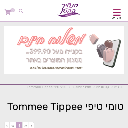
0
תפריט
דף בית
קטגוריות
מוצרי תינוקות
טומי טיפי Tommee Tippee
טומי טיפי Tommee Tippee
›
»
«
‹
(current)
1