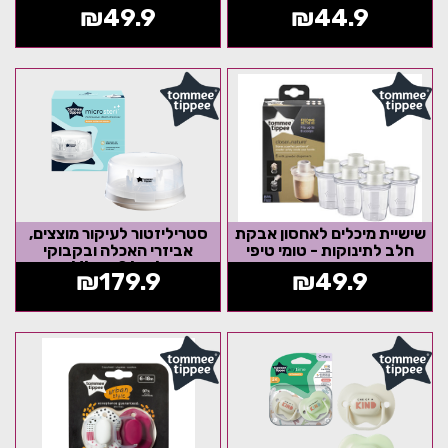
₪
49.9
₪
44.9
שישיית מיכלים לאחסון אבקת
סטריליזטור לעיקור מוצצים,
חלב לתינוקות - טומי טיפי
אביזרי האכלה ובקבוקי
תינוקות MicroSteri + מוצץ
₪
179.9
₪
49.9
אזל המלאי