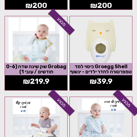
₪
200
₪
200
מבצע
Groegg Shell כיסוי למד
Grobag שק שינה שדה (0-6
טמפרטורה לחדר ילדים - ינשוף
חודשים / עובי 1)
₪
219.9
₪
39.9
מבצע
מבצע