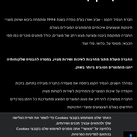
חברת הנסיך הקטן - אביב ואורן בע"מ נוסדה בשנת 1994 ומתמחה ביבוא ושיווק מוצרי
תינוקות וצעצועים איכותיים מהמותגים המובילים בעולם.
החברה ממוקמת ביבנה ומציעה מגוון רחב של מוצרים, כולל מותגים מוכרים כמו סמי
הכבאי, מטוסי על, בלואי, מלי ועוד.
החברה פועלת מתוך מחויבות לאיכות ושירות מצוין, במטרה להבטיח שלקוחותיה
ייהנו מהמוצרים הטובים ביותר בשוק.
במהלך השנים, הנסיך הקטן ביססה את מעמדה כחברה מובילה בתחום, בזכות
הקפדה על איכות המוצרים והתחייבות לשירות לקוחות מצוין.
החברה ממשיכה להרחיב את מגוון המוצרים המוצע ומתעדכנת כל הזמן בטרנדים
החדשים בעולם הצעצועים ומוצרי התינוקות.
האתר שלנו משתמש בקובצי Cookies כדי לשפר את חוויית הגלישה
שלך ולהתאים עבורך תכנים ושירותים.
אתר זה מופעל באמצעות
Wobily
בלחיצה על "מאשר" אתה מסכים לשימוש שלנו בקובצי Cookies
בהתאם למדיניות הפרטיות.