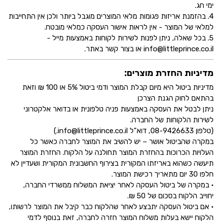
ימי חג.
4. בהזמנת אריזות פגומות מלאי המוצרים מוגבל ביותר ולכן אין התחייבות
למלאי של המוצר - אין לראות אישור העסקה כמלאי מובטח.
5. בכל שאלה, ניתן לפנות לשירות לקוחות באמצעות מייל -
info@littleprince.co.il או בצור קשר באתר.
מדיניות החזרת מוצרים:
מדיניות ביטול היא מיום קבלת המוצר ודמי ביטול 5% או 100 ₪ וזאת
בהתאם לחוק הגנת הצרכן
ניתן לבטל את העסקה באמצעות פניה טלפונית או בדואר אלקטרוני
לשירות הלקוחות של החברה.
(טלפון 08-9426633, דוא”ל info@littleprince.co.il.)
במקרה שהביטול אושר – יש להשיב את המוצר לחברה כאשר כל
העלויות הכרוכות בהחזרת המוצר תחולנה על הלקוח. החזרת המוצר
תיעשה כשהוא באריזתו המקורית בצירוף החשבונית המקורית ושעדיין לא
חלפו 30 יום מתאריך רכישת המוצר.
• במקרה של ביטול העסקה לאחר יציאת המשלוח ממשרדי החברה,
יחוייב הלקוח בסכום של 50 ₪.
• אם ביטול העסקה יתבצע לאחר שהלקוח כבר קיבל את המוצר לרשותו,
הלקוח יישא בעלות משלוח המוצר חזרה לחברה, זאת בנוסף לדמי