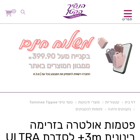
0
תפריט
דף בית
קטגוריות
מוצרי תינוקות
טומי טיפי Tommee Tippee
בקבוקים והזנה
פטמות לבקבוקים
פטמות אולטרה בזרימה
בינונית 3m+ לסדרת ULTRA