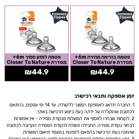
פטמה בזרימה מהירה 6m+
פטמה למזון סמיך 6m+
מסדרת Closer To Nature
מסדרת Closer To Nature
(זוג במארז)
(זוג במארז)
₪
44.9
₪
44.9
זמן אספקה ותנאי רכישה:
1. החברה תדאג לאספקת המוצר ללקוח'ה, עד 14 ימי עסקים, בהתאם
לכתובת שהוקלדה על ידו/ה בעת ביצוע הרכישה באתר.
2. לקוחות שבחרו לאסוף את המשלוח מנקודת מסירה - אין אפשרות
לבחור נקודת מסירה. החבילה תשלח לנקודת המסירה הקרובה לכתובת
שהוזנה בעת הרכישה בהתאם לזמינות במעמד תיאום המשלוח.