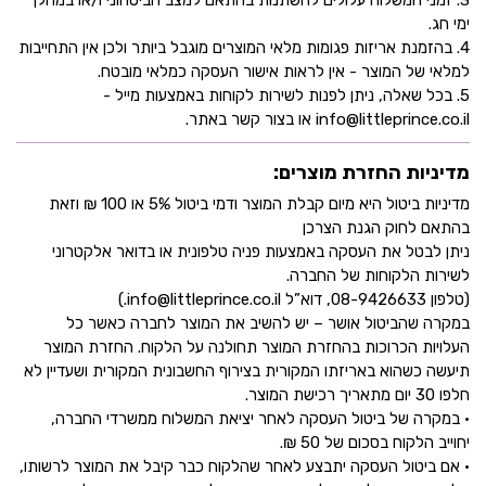
3. זמני המשלוח עלולים להשתנות בהתאם למצב הביטחוני ו/או במהלך
ימי חג.
4. בהזמנת אריזות פגומות מלאי המוצרים מוגבל ביותר ולכן אין התחייבות
למלאי של המוצר - אין לראות אישור העסקה כמלאי מובטח.
5. בכל שאלה, ניתן לפנות לשירות לקוחות באמצעות מייל -
info@littleprince.co.il או בצור קשר באתר.
מדיניות החזרת מוצרים:
מדיניות ביטול היא מיום קבלת המוצר ודמי ביטול 5% או 100 ₪ וזאת
בהתאם לחוק הגנת הצרכן
ניתן לבטל את העסקה באמצעות פניה טלפונית או בדואר אלקטרוני
לשירות הלקוחות של החברה.
(טלפון 08-9426633, דוא”ל info@littleprince.co.il.)
במקרה שהביטול אושר – יש להשיב את המוצר לחברה כאשר כל
העלויות הכרוכות בהחזרת המוצר תחולנה על הלקוח. החזרת המוצר
תיעשה כשהוא באריזתו המקורית בצירוף החשבונית המקורית ושעדיין לא
חלפו 30 יום מתאריך רכישת המוצר.
• במקרה של ביטול העסקה לאחר יציאת המשלוח ממשרדי החברה,
יחוייב הלקוח בסכום של 50 ₪.
• אם ביטול העסקה יתבצע לאחר שהלקוח כבר קיבל את המוצר לרשותו,