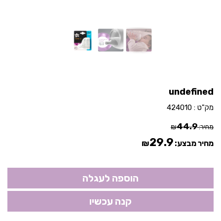
undefined
מק"ט :
424010
44.9
מחיר:
₪
29.9
מחיר מבצע:
₪