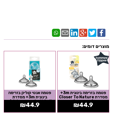
מוצרים דומים:
פטמה בזרימה בינונית 3m+
פטמה אנטי קוליק בזרימה
מסדרת Closer To Nature
בינונית 3m+ מסדרת
(זוג במארז)
Advances Anti Colic (זוג
₪
44.9
₪
44.9
במארז)