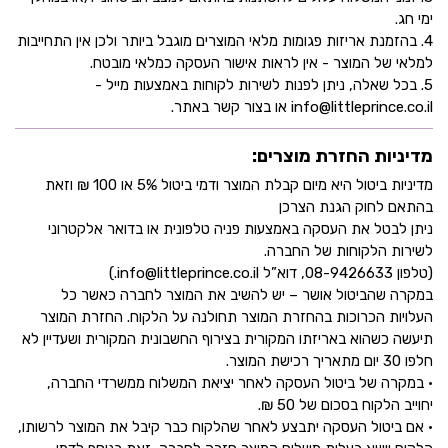
ימי חג.
4. בהזמנת אריזות פגומות מלאי המוצרים מוגבל ביותר ולכן אין התחייבות
למלאי של המוצר - אין לראות אישור העסקה כמלאי מובטח.
5. בכל שאלה, ניתן לפנות לשירות לקוחות באמצעות מייל -
info@littleprince.co.il או בצור קשר באתר.
מדיניות החזרת מוצרים:
מדיניות ביטול היא מיום קבלת המוצר ודמי ביטול 5% או 100 ₪ וזאת
בהתאם לחוק הגנת הצרכן
ניתן לבטל את העסקה באמצעות פניה טלפונית או בדואר אלקטרוני
לשירות הלקוחות של החברה.
(טלפון 08-9426633, דוא”ל info@littleprince.co.il.)
במקרה שהביטול אושר – יש להשיב את המוצר לחברה כאשר כל
העלויות הכרוכות בהחזרת המוצר תחולנה על הלקוח. החזרת המוצר
תיעשה כשהוא באריזתו המקורית בצירוף החשבונית המקורית ושעדיין לא
חלפו 30 יום מתאריך רכישת המוצר.
• במקרה של ביטול העסקה לאחר יציאת המשלוח ממשרדי החברה,
יחוייב הלקוח בסכום של 50 ₪.
• אם ביטול העסקה יתבצע לאחר שהלקוח כבר קיבל את המוצר לרשותו,