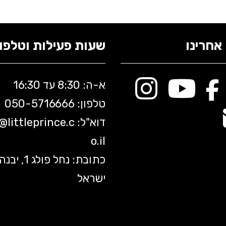
אחרינו
שעות פעילות וטלפונ
א-ה: 8:30 עד 16:30
טלפון: 050-5
716666
דוא"ל:
littleprince.c
o@
o.il
כתובת: נחל פולג 1, יב
ישראל