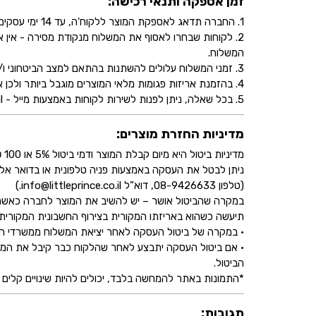
זמן אספקה ותנאי רכישה:
1. החברה תדאג לאספקת המוצר ללקוח'ה, עד 14 ימי עסקים, בהתאם לכתובת שהוקלדה על ידו/ה בעת ביצוע הרכישה באתר.
2. לקוחות שבחרו לאסוף את המשלוח מנקודת מסירה - אי
המשלוח.
3. זמני המשלוח עלולים להשתנות בהתאם למצב הביטחוני ו/או במהלך ימי חג.
4. בהזמנת אריזות פגומות מלאי המוצרים מוגבל ביותר ולכן אין התחייבות למלאי של המוצר - אין לראות אישור העסקה כמלאי מובטח.
5. בכל שאלה, ניתן לפנות לשירות לקוחות באמצעות מייל - info@littleprince.co.il או בצור קשר באתר.
מדיניות החזרת מוצרים:
מדיניות ביטול היא מיום קבלת המוצר ודמי ביטול 5% או 100 ₪ וזאת בהתאם לחוק הגנת הצרכן
ניתן לבטל את העסקה באמצעות פניה טלפונית או בדואר אל
(טלפון 08-9426633, דוא”ל info@littleprince.co.il.)
במקרה שהביטול אושר – יש להשיב את המוצר לחברה כאשר 
תיעשה כשהוא באריזתו המקורית בצירוף החשבונית המקורית ושעדיין לא חלפו 30 יו
• במקרה של ביטול העסקה לאחר יציאת המשלוח ממשרדי החברה,
• אם ביטול העסקה יתבצע לאחר שהלקוח כבר קיבל את המוצ
הביטול.
*התמונות באתר להמחשה בלבד, יכולים להיות שינויים קלים ב
תגובות: