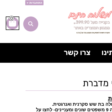
התחברות
0
ינו
צרו קשר
 מדברת
ת
ולה בת שש סקרנית ואנרגטית.
ים-
לחצו על