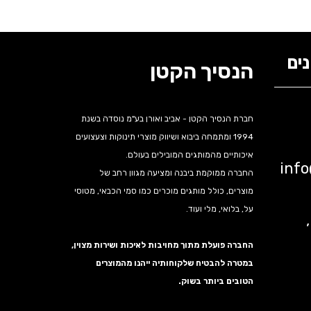
ים
הנסיך הקטן
חברת הנסיך הקטן - אביב ואורן בע"מ נוסדה בשנת
1994 ומתמחה ביבוא ושיווק מוצרי תינוקות וצעצועים
איכותיים מהמותגים המובילים בעולם.
inf
החברה ממוקמת ביבנה ומציעה מגוון רחב של
מוצרים, כולל מותגים מוכרים כמו סמי הכבאי, מטוסי
על, בלואי, מלי ועוד.
נה,
החברה פועלת מתוך מחויבות לאיכות ושירות מצוין,
במטרה להבטיח שלקוחותיה ייהנו מהמוצרים
הטובים ביותר בשוק.