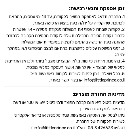
זמן אספקה ותנאי רכישה:
1. החברה תדאג לאספקת המוצר ללקוח'ה, עד 14 ימי עסקים, בהתאם
לכתובת שהוקלדה על ידו/ה בעת ביצוע הרכישה באתר.
2. לקוחות שבחרו לאסוף את המשלוח מנקודת מסירה - אין אפשרות
לבחור נקודת מסירה. החבילה תשלח לנקודת המסירה הקרובה לכתובת
שהוזנה בעת הרכישה בהתאם לזמינות במעמד תיאום המשלוח.
3. זמני המשלוח עלולים להשתנות בהתאם למצב הביטחוני ו/או במהלך
ימי חג.
4. בהזמנת אריזות פגומות מלאי המוצרים מוגבל ביותר ולכן אין התחייבות
למלאי של המוצר - אין לראות אישור העסקה כמלאי מובטח.
5. בכל שאלה, ניתן לפנות לשירות לקוחות באמצעות מייל -
info@littleprince.co.il או בצור קשר באתר.
מדיניות החזרת מוצרים:
מדיניות ביטול היא מיום קבלת המוצר ודמי ביטול 5% או 100 ₪ וזאת
בהתאם לחוק הגנת הצרכן
ניתן לבטל את העסקה באמצעות פניה טלפונית או בדואר אלקטרוני
לשירות הלקוחות של החברה.
(טלפון 08-9426633, דוא”ל info@littleprince.co.il.)