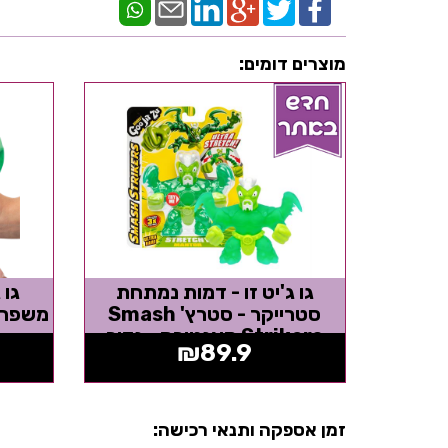
מוצרים דומים:
גו ג'יט זו - דמות נמתחת
גו 
סטרייקר - סטרץ' Smash
משפריצ
Strikers מאנטורס - נדיר
₪
89.9
במיוחד -...
זמן אספקה ותנאי רכישה: