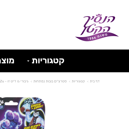
קטגוריות
מוצר
דף בית
קטגוריות
סטרצ'ים בובות נמתחות
גיבורי גו ז'יט זו - Heroes of Goo Jit Zu