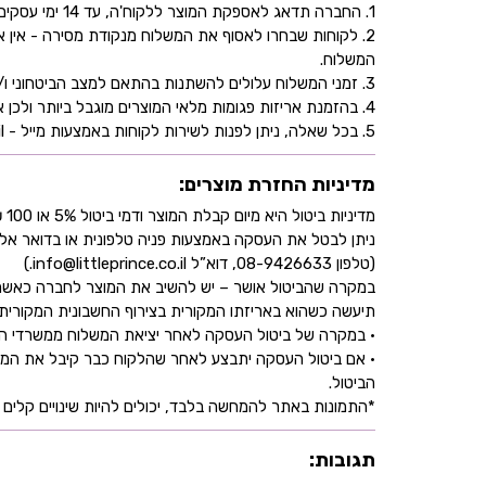
1. החברה תדאג לאספקת המוצר ללקוח'ה, עד 14 ימי עסקים, בהתאם לכתובת שהוקלדה על ידו/ה בעת ביצוע הרכישה באתר.
2. לקוחות שבחרו לאסוף את המשלוח מנקודת מסירה - אי
המשלוח.
3. זמני המשלוח עלולים להשתנות בהתאם למצב הביטחוני ו/או במהלך ימי חג.
4. בהזמנת אריזות פגומות מלאי המוצרים מוגבל ביותר ולכן אין התחייבות למלאי של המוצר - אין לראות אישור העסקה כמלאי מובטח.
5. בכל שאלה, ניתן לפנות לשירות לקוחות באמצעות מייל - info@littleprince.co.il או בצור קשר באתר.
מדיניות החזרת מוצרים:
מדיניות ביטול היא מיום קבלת המוצר ודמי ביטול 5% או 100 ₪ וזאת בהתאם לחוק הגנת הצרכן
ניתן לבטל את העסקה באמצעות פניה טלפונית או בדואר אל
(טלפון 08-9426633, דוא”ל info@littleprince.co.il.)
במקרה שהביטול אושר – יש להשיב את המוצר לחברה כאשר 
תיעשה כשהוא באריזתו המקורית בצירוף החשבונית המקורית ושעדיין לא חלפו 30 יו
• במקרה של ביטול העסקה לאחר יציאת המשלוח ממשרדי החברה,
• אם ביטול העסקה יתבצע לאחר שהלקוח כבר קיבל את המוצ
הביטול.
*התמונות באתר להמחשה בלבד, יכולים להיות שינויים קלים ב
תגובות: