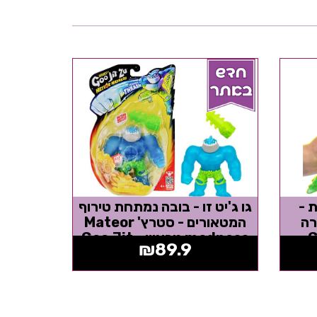
ת -
גו ג'יט זו - בובה נמתחת טירוף
רה
המטאורים - סטרץ' Mateor
madness טראש - Goo Jit
₪
89.9
Zu