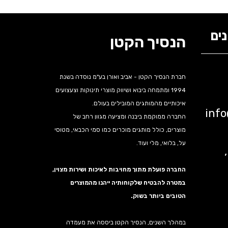
ים
הנסיך הקטן
חברת הנסיך הקטן - אביב ואורן בע"מ נוסדה בשנת
1994 ומתמחה ביבוא ושיווק מוצרי תינוקות וצעצועים
איכותיים מהמותגים המובילים בעולם.
inf
החברה ממוקמת ביבנה ומציעה מגוון רחב של
מוצרים, כולל מותגים מוכרים כמו סמי הכבאי, מטוסי
על, בלואי, מלי ועוד.
נה,
החברה פועלת מתוך מחויבות לאיכות ושירות מצוין,
במטרה להבטיח שלקוחותיה ייהנו מהמוצרים
הטובים ביותר בשוק.
במהלך השנים, הנסיך הקטן ביססה את מעמדה