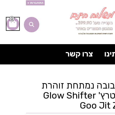
התחברות
0
ינו
צרו קשר
- בובה נמתחת זוהרת
בחושך - סטרץ' Glow Shifter