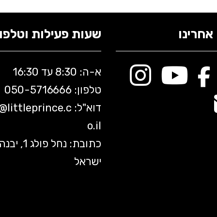
אחרינו
שעות פעילות וטלפונ
א-ה: 8:30 עד 16:30
טלפון: 050-5
716666
דוא"ל:
littleprince.c
o@
o.il
כתובת: נחל פולג 1, יב
ישראל