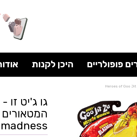
ים פופולריים
היכן לקנות
אודות
גו ג'יט זו 
madness בלזאגון - Goo Jit Zu