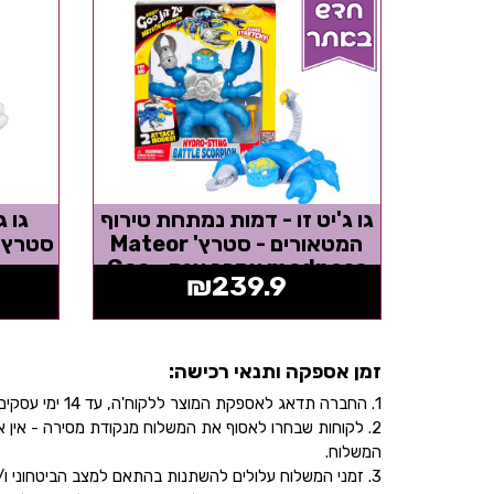
גו ג'יט זו - דמות נמתחת טירוף
גו ג
המטאורים - סטרץ' Mateor
madness עקרב ענק - Goo
₪
239.9
Jit...
זמן אספקה ותנאי רכישה:
1. החברה תדאג לאספקת המוצר ללקוח'ה, עד 14 ימי עסקים, בהתאם לכתובת שהוקלדה על ידו/ה בעת ביצוע הרכישה באתר.
2. לקוחות שבחרו לאסוף את המשלוח מנקודת מסירה - אי
המשלוח.
3. זמני המשלוח עלולים להשתנות בהתאם למצב הביטחוני ו/או במהלך ימי חג.