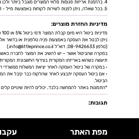
4. בהזמנת אריזות פגומות מלאי המוצרים מוגבל ביותר ולכן אין התחייבות למלאי של המוצר - אין לראות אישור העסקה כמלאי מובטח.
5. בכל שאלה, ניתן לפנות לשירות לקוחות באמצעות מייל - info@littleprince.co.il או בצור קשר באתר.
מדיניות החזרת מוצרים:
מדיניות ביטול היא מיום קבלת המוצר ודמי ביטול 5% או 100 ₪ וזאת בהתאם לחוק הגנת הצרכן
ניתן לבטל את העסקה באמצעות פניה טלפונית או בדואר אל
(טלפון 08-9426633, דוא”ל info@littleprince.co.il.)
במקרה שהביטול אושר – יש להשיב את המוצר לחברה כאשר 
תיעשה כשהוא באריזתו המקורית בצירוף החשבונית המקורית ושעדיין לא חלפו 30 יו
• במקרה של ביטול העסקה לאחר יציאת המשלוח ממשרדי החברה,
• אם ביטול העסקה יתבצע לאחר שהלקוח כבר קיבל את המוצ
הביטול.
*התמונות באתר להמחשה בלבד, יכולים להיות שינויים קלים ב
תגובות:
מפת האתר
עקבו 