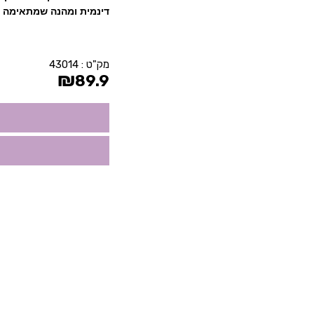
דינמית ומהנה שמתאימה ל
מק"ט :
43014
₪
89.9