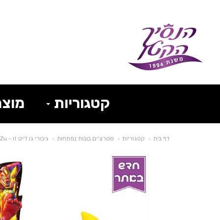
קטגוריות
מוצר
דף בית
קטגוריות
סטרצ'ים בובות נמתחות
גיבורי גו ז'יט זו - Heroes of Goo Jit Zu