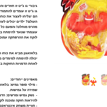
גיבורי גו ג'יט זו חוזרים
גו ג'יט זו עומדים להתמו
הם יצליחו לעצור את כוח
העולם? ילדים יכולים לעז
מהרס מוחלט! והפעם כל א
עוצמתי שנועד להימתח בצור
לוקח את ההרפתקה עמוסת
יכולה להימתח למימדים מד
לאחת הדמויות החזקות ביותר במש
מאפיינים ייחודיים:
- מילוי סופר גמיש: בלאזא
שמירה על גמישות.
- נשק גמיש ומרשים: הדמ
להיראות חזקה ומוכנה לק
- חוויית משחק אינטראקט