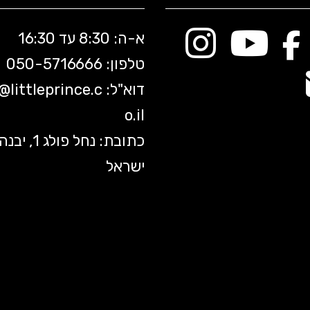
א-ה: 8:30 עד 16:30
טלפון: 050-5
716666
דוא"ל:
littleprince.c
o@
o.il
כתובת: נחל פולג 1, יב
ישראל