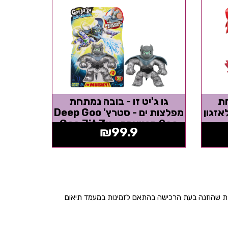
חת
גו ג'יט זו - בובה נמתחת
אזגון
מפלצות ים - סטרץ' Deep Goo
Sea מנטארה - Goo Jit Zu
₪
99.9
בת שהוזנה בעת הרכישה בהתאם לזמינות במעמד תיאום