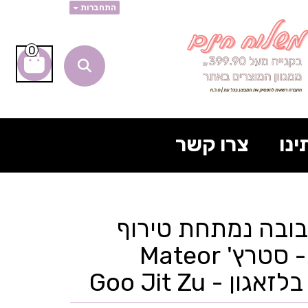
התחברות
0
ינו
צרו קשר
- בובה נמתחת טירוף
המטאורים - סטרץ' Mateor