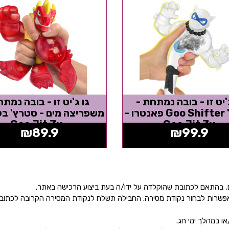
'יט זו - בובה נמתחת -
גו ג'יט זו - בובה נמת
סטרץ' Goo Shifter פאנטרו -
משפריצה מים - סטרץ' בל
- Goo Jit Zu
Goo Jit Zu
₪
89.9
₪
99.9
ן אפשרות לבחור נקודת מסירה. החבילה תשלח לנקודת המסירה הקרובה לכתו