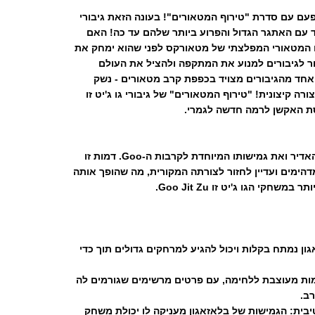
 והפעם עם סדרת "טירוף המטאורים"! בעונה הזאת גיבורי
דד עם האתגר הגדול והפרוע ביותר שלהם עד כה! האם
ו המטאורי המפלצתי של מטאורקס לפני שהוא ימחק את
ור לגיבורים למנוע את המתקפה ולהציל את העולם
חד מהגיבורים מצויד בכפפת קרב מטאורים - נשק
ה קיצונית! "טירוף המטאורים" של גיבורי גו ג'יט זו
 האקשן לרמה חדשה לגמרי.
בלאזאגון מביא את כוחו האדיר ואת גמישותו המיוחדת לקרבות ה-Goo. דמות זו
הימים ועדיין לחזור לצורתה המקורית, מה שהופך אותה
חקי הגו ג'יט זו Goo Jit Zu.
גון נמתח בקלות ויכול להגיע למרחקים גדולים תוך כדי
ות מעוצבת ללחימה, עם פרטים מרשימים שגורמים לה
רב.
יבית: הגמישות של בלאזאגון מעניקה לו יכולת משחק