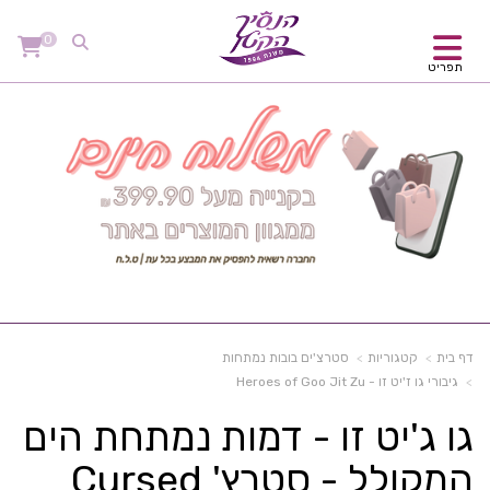
0
תפריט
דף בית
קטגוריות
סטרצ'ים בובות נמתחות
גיבורי גו ז'יט זו - Heroes of Goo Jit Zu
גו ג'יט זו - דמות נמתחת הים
המקולל - סטרץ' Cursed