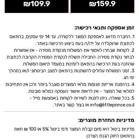
₪
109.9
₪
159.9
זמן אספקה ותנאי רכישה:
1. החברה תדאג לאספקת המוצר ללקוח'ה, עד 14 ימי עסקים, בהתאם
לכתובת שהוקלדה על ידו/ה בעת ביצוע הרכישה באתר.
2. לקוחות שבחרו לאסוף את המשלוח מנקודת מסירה - אין אפשרות
לבחור נקודת מסירה. החבילה תשלח לנקודת המסירה הקרובה לכתובת
שהוזנה בעת הרכישה בהתאם לזמינות במעמד תיאום המשלוח.
3. זמני המשלוח עלולים להשתנות בהתאם למצב הביטחוני ו/או במהלך
ימי חג.
4. בהזמנת אריזות פגומות מלאי המוצרים מוגבל ביותר ולכן אין התחייבות
למלאי של המוצר - אין לראות אישור העסקה כמלאי מובטח.
5. בכל שאלה, ניתן לפנות לשירות לקוחות באמצעות מייל -
info@littleprince.co.il או בצור קשר באתר.
מדיניות החזרת מוצרים:
מדיניות ביטול היא מיום קבלת המוצר ודמי ביטול 5% או 100 ₪ וזאת
בהתאם לחוק הגנת הצרכן