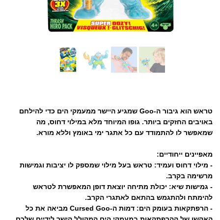
טראש הוא גיבור ה-Goo שמגיע היישר ממעמקי הים כדי להילחם
באויבים החזקים ביותר. גופו המיוחד מלא במילוי דחוס, מה
שמאפשר לו להתמודד עם כל אתגר ימי באומץ וללא מורא.
מאפיינים ייחודיים:
- מילוי דחוס ועמיד: טראש בעל מילוי שמספק לו יציבות וגמישות
מרשימה בקרב.
- גמישות שיא: יכולת מתיחה יוצאת דופן המאפשרת לטראש
להימתח ולהתגמש בהתאם לאתגרי הקרב.
- הרפתקאות בעומק הים: דמות ה-Cursed Goo מביאה את כל
האקשן של ההרפתקאות במעמקי הים המקולל הישר לידיים שלכם.