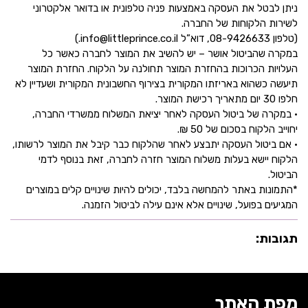
ניתן לבטל את העסקה באמצעות פניה טלפונית או בדואר אלקטרוני
לשירות הלקוחות של החברה.
(טלפון 08-9426633, דוא”ל info@littleprince.co.il.)
במקרה שהביטול אושר – יש להשיב את המוצר לחברה כאשר כל
העלויות הכרוכות בהחזרת המוצר תחולנה על הלקוח. החזרת המוצר
תיעשה כשהוא באריזתו המקורית בצירוף החשבונית המקורית ושעדיין לא
חלפו 30 יום מתאריך רכישת המוצר.
• במקרה של ביטול העסקה לאחר יציאת המשלוח ממשרדי החברה,
יחוייב הלקוח בסכום של 50 ₪.
• אם ביטול העסקה יתבצע לאחר שהלקוח כבר קיבל את המוצר לרשותו,
הלקוח יישא בעלות משלוח המוצר חזרה לחברה, זאת בנוסף לדמי
הביטול.
*התמונות באתר להמחשה בלבד, יכולים להיות שינויים קלים במוצרים
המגיעים בפועל, שינויים אלא אינם עילה לביטול הזמנה.
תגובות:
מפת האתר