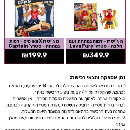
גו ג'יט זו - דמות נמתחת זעם
גו ג'יט זו X וואן פיס - דמות
הלבה - סטרץ' Lava Fury
נמתחת - סטרץ' Captain
קינג HYDRA אדום - Goo Jit
Luffy קפטן לופי - Goo Jiz
₪
199.9
₪
349.9
Zu...
Zu
זמן אספקה ותנאי רכישה:
1. החברה תדאג לאספקת המוצר ללקוח'ה, עד 14 ימי עסקים, בהתאם
לכתובת שהוקלדה על ידו/ה בעת ביצוע הרכישה באתר.
2. לקוחות שבחרו לאסוף את המשלוח מנקודת מסירה - אין אפשרות
לבחור נקודת מסירה. החבילה תשלח לנקודת המסירה הקרובה לכתובת
שהוזנה בעת הרכישה בהתאם לזמינות במעמד תיאום המשלוח.
3. זמני המשלוח עלולים להשתנות בהתאם למצב הביטחוני ו/או במהלך
ימי חג.