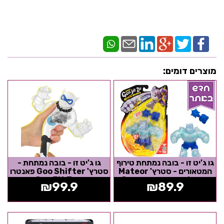
מוצרים דומים:
גו ג'יט זו - בובה נמתחת טירוף
גו ג'יט זו - בובה נמתחת -
המטאורים - סטרץ' Mateor
סטרץ' Goo Shifter פאנטרו
madness רינוסטון - Goo
- Goo Jit Zu
₪
99.9
₪
89.9
Jit...