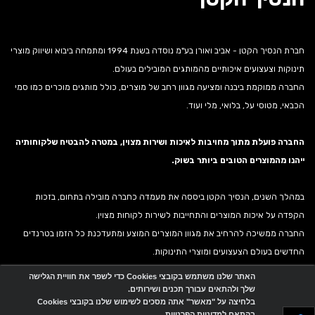
חברת הנסיך הקטן - אביב ואורן בע"מ נוסדה בשנת 1994 ומתמחה ביבוא ושיווק מוצרי
תינוקות וצעצועים איכותיים מהמותגים המובילים בעולם.
החברה ממוקמת ביבנה ומציעה מגוון רחב של מוצרים, כולל מותגים מוכרים כמו סמי
הכבאי, מטוסי על, בלואי, מלי ועוד.
החברה פועלת מתוך מחויבות לאיכות ושירות מצוין, במטרה להבטיח שלקוחותיה
ייהנו מהמוצרים הטובים ביותר בשוק.
במהלך השנים, הנסיך הקטן ביססה את מעמדה כחברה מובילה בתחום, בזכות
הקפדה על איכות המוצרים והתחייבות לשירות לקוחות מצוין.
החברה ממשיכה להרחיב את מגוון המוצרים המוצע ומתעדכנת כל הזמן בטרנדים
החדשים בעולם הצעצועים ומוצרי התינוקות.
האתר שלנו משתמש בקובצי Cookies כדי לשפר את חוויית הגלישה
שלך ולהתאים עבורך תכנים ושירותים.
אתר זה מופעל באמצעות
Wobily
בלחיצה על "מאשר" אתה מסכים לשימוש שלנו בקובצי Cookies
בהתאם למדיניות הפרטיות.