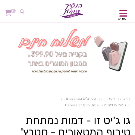
0
תפריט
דף בית
קטגוריות
סטרצ'ים בובות נמתחות
גיבורי גו ז'יט זו - Heroes of Goo Jit Zu
גו ג'יט זו - דמות נמתחת
טירוף המטאורים - סטרץ'