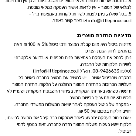
4. בהזמנת אריזות פגומות מלאי המוצרים מוגבל ביותר ולכן אין התחייבות
למלאי של המוצר - אין לראות אישור העסקה כמלאי מובטח.
5. בכל שאלה, ניתן לפנות לשירות לקוחות באמצעות מייל -
info@littleprince.co.il או בצור קשר באתר.
מדיניות החזרת מוצרים:
מדיניות ביטול היא מיום קבלת המוצר ודמי ביטול 5% או 100 ₪ וזאת
בהתאם לחוק הגנת הצרכן
ניתן לבטל את העסקה באמצעות פניה טלפונית או בדואר אלקטרוני
לשירות הלקוחות של החברה.
(טלפון 08-9426633, דוא”ל info@littleprince.co.il.)
במקרה שהביטול אושר – יש להשיב את המוצר לחברה כאשר כל
העלויות הכרוכות בהחזרת המוצר תחולנה על הלקוח. החזרת המוצר
תיעשה כשהוא באריזתו המקורית בצירוף החשבונית המקורית ושעדיין לא
חלפו 30 יום מתאריך רכישת המוצר.
• במקרה של ביטול העסקה לאחר יציאת המשלוח ממשרדי החברה,
יחוייב הלקוח בסכום של 50 ₪.
• אם ביטול העסקה יתבצע לאחר שהלקוח כבר קיבל את המוצר לרשותו,
הלקוח יישא בעלות משלוח המוצר חזרה לחברה, זאת בנוסף לדמי
הביטול.