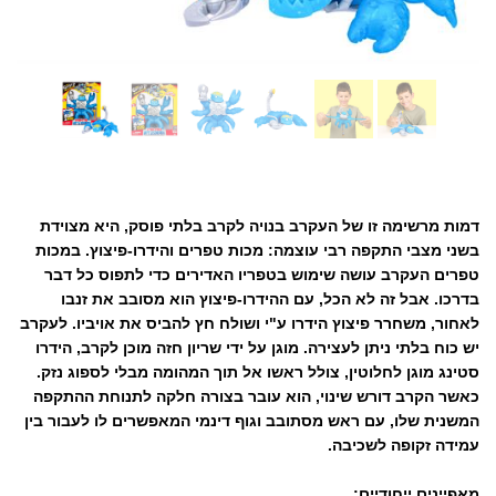
דמות מרשימה זו של העקרב בנויה לקרב בלתי פוסק, היא מצוידת
בשני מצבי התקפה רבי עוצמה: מכות טפרים והידרו-פיצוץ. במכות
טפרים העקרב עושה שימוש בטפריו האדירים כדי לתפוס כל דבר
בדרכו. אבל זה לא הכל, עם ההידרו-פיצוץ הוא מסובב את זנבו
לאחור, משחרר פיצוץ הידרו ע"י ושולח חץ להביס את אויביו. לעקרב
יש כוח בלתי ניתן לעצירה. מוגן על ידי שריון חזה מוכן לקרב, הידרו
סטינג מוגן לחלוטין, צולל ראשו אל תוך המהומה מבלי לספוג נזק.
כאשר הקרב דורש שינוי, הוא עובר בצורה חלקה לתנוחת ההתקפה
המשנית שלו, עם ראש מסתובב וגוף דינמי המאפשרים לו לעבור בין
עמידה זקופה לשכיבה.
מאפיינים ייחודיים: