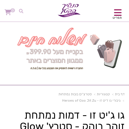
0
תפריט
דף בית
קטגוריות
סטרצ'ים בובות נמתחות
גיבורי גו ז'יט זו - Heroes of Goo Jit Zu
גו ג'יט זו - דמות נמתחת
זוהר בוהק - סטרץ' Glow