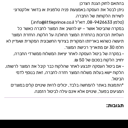
בהתאם לחוק הגנת הצרכן
ניתן לבטל את העסקה באמצעות פניה טלפונית או בדואר אלקטרוני
לשירות הלקוחות של החברה.
(טלפון 08-9426633, דוא”ל info@littleprince.co.il.)
במקרה שהביטול אושר – יש להשיב את המוצר לחברה כאשר כל
העלויות הכרוכות בהחזרת המוצר תחולנה על הלקוח. החזרת המוצר
תיעשה כשהוא באריזתו המקורית בצירוף החשבונית המקורית ושעדיין לא
חלפו 30 יום מתאריך רכישת המוצר.
• במקרה של ביטול העסקה לאחר יציאת המשלוח ממשרדי החברה,
יחוייב הלקוח בסכום של 50 ₪.
• אם ביטול העסקה יתבצע לאחר שהלקוח כבר קיבל את המוצר לרשותו,
הלקוח יישא בעלות משלוח המוצר חזרה לחברה, זאת בנוסף לדמי
הביטול.
*התמונות באתר להמחשה בלבד, יכולים להיות שינויים קלים במוצרים
המגיעים בפועל, שינויים אלא אינם עילה לביטול הזמנה.
תגובות: