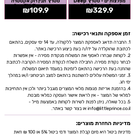
מפלצות ים - סטרץ' Deep
סטרץ' תנין רוק אקסטרה
Goo Sea קינג HYDRA מלך
סקווישי - Goo Jit Zu
₪
109.9
₪
329.9
הסטרצ'ים -...
זמן אספקה ותנאי רכישה:
1. החברה תדאג לאספקת המוצר ללקוח'ה, עד 14 ימי עסקים, בהתאם
לכתובת שהוקלדה על ידו/ה בעת ביצוע הרכישה באתר.
2. לקוחות שבחרו לאסוף את המשלוח מנקודת מסירה - אין אפשרות
לבחור נקודת מסירה. החבילה תשלח לנקודת המסירה הקרובה לכתובת
שהוזנה בעת הרכישה בהתאם לזמינות במעמד תיאום המשלוח.
3. זמני המשלוח עלולים להשתנות בהתאם למצב הביטחוני ו/או במהלך
ימי חג.
4. בהזמנת אריזות פגומות מלאי המוצרים מוגבל ביותר ולכן אין התחייבות
למלאי של המוצר - אין לראות אישור העסקה כמלאי מובטח.
5. בכל שאלה, ניתן לפנות לשירות לקוחות באמצעות מייל -
info@littleprince.co.il או בצור קשר באתר.
מדיניות החזרת מוצרים:
מדיניות ביטול היא מיום קבלת המוצר ודמי ביטול 5% או 100 ₪ וזאת