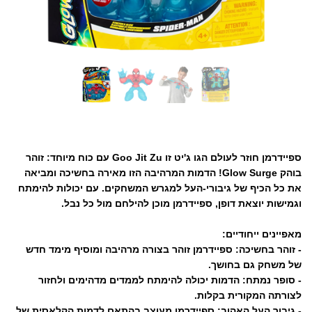
ספיידרמן חוזר לעולם הגו ג'יט זו Goo Jit Zu עם כוח מיוחד: זוהר
בוהק Glow Surge! הדמות המרהיבה הזו מאירה בחשיכה ומביאה
את כל הכיף של גיבורי-העל למגרש המשחקים. עם יכולות להימתח
וגמישות יוצאת דופן, ספיידרמן מוכן להילחם מול כל נבל.
מאפיינים ייחודיים:
- זוהר בחשיכה: ספיידרמן זוהר בצורה מרהיבה ומוסיף מימד חדש
של משחק גם בחושך.
- סופר נמתח: הדמות יכולה להימתח לממדים מדהימים ולחזור
לצורתה המקורית בקלות.
- גיבור העל האהוב: ספיידרמן מעוצב בהתאם לדמות הקלאסית של