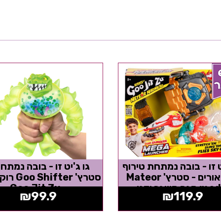
ט זו - בובה נמתחת טירוף
גו ג'יט זו - בובה נמתח
המטאורים - סטרץ' Mateor
סטרץ' ifter
גר ידני -...
- Goo Jit Zu
₪
99.9
₪
119.9