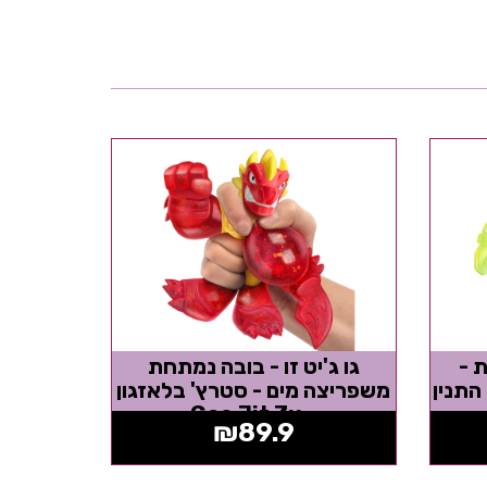
ת -
גו ג'יט זו - בובה נמתחת
Goo Sh רוק התנין
משפריצה מים - סטרץ' בלאזגון
- Goo Jit Zu
₪
89.9