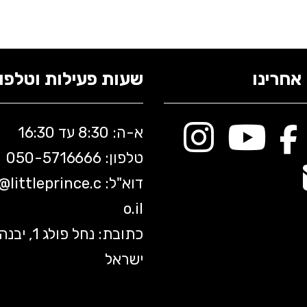
אחרינו
שעות פעילות וטלפונ
א-ה: 8:30 עד 16:30
טלפון: 050-5
716666
דוא"ל:
littleprince.c
o@
o.il
כתובת: נחל פולג 1, יב
ישראל