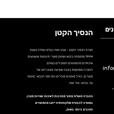
ים
הנסיך הקטן
חברת הנסיך הקטן - אביב ואורן בע"מ נוסדה בשנת
1994 ומתמחה ביבוא ושיווק מוצרי תינוקות וצעצועים
איכותיים מהמותגים המובילים בעולם.
inf
החברה ממוקמת ביבנה ומציעה מגוון רחב של
מוצרים, כולל מותגים מוכרים כמו סמי הכבאי, מטוסי
על, בלואי, מלי ועוד.
נה,
החברה פועלת מתוך מחויבות לאיכות ושירות מצוין,
במטרה להבטיח שלקוחותיה ייהנו מהמוצרים
הטובים ביותר בשוק.