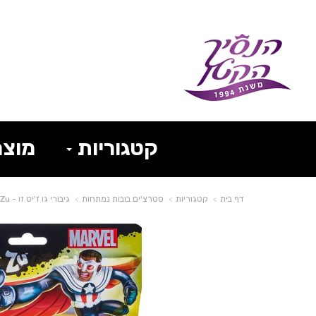
קטגוריות
מוצר
דף בית
קטגוריות
סטרצ'ים בובות נמתחות
גיבורי גו ז'יט זו - Heroes of Goo Jit Zu