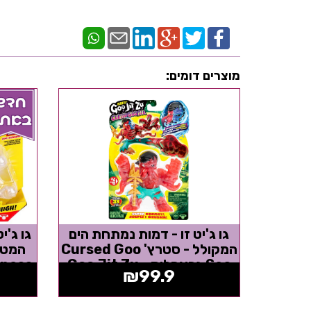
מוצרים דומים:
גו ג'יט זו - דמות נמתחת הים
גו ג'י
המקולל - סטרץ' Cursed Goo
Sea גראפלוק - Goo Jit Zu
madness מגה מש
₪
99.9