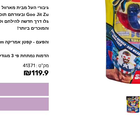
Goo Jit Zu ובעזרתם תוכלו להציל כל מצב!
גלו דרך חדשה להילחם ול
והמוכרים ביותר!
והפעם - קפטן אמריקה wlison sam
הדמות נמתחת פי 3 מגודלה וחוזרת לצורתה הטבעית!
מק"ט :
41371
₪
119.9