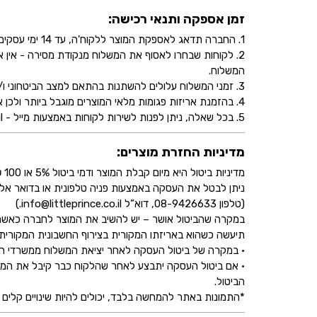
זמן אספקה ותנאי רכישה:
1. החברה תדאג לאספקת המוצר ללקוח'ה, עד 14 ימי עסקים, בהתאם לכתובת שהוקלדה על ידו/ה בעת ביצוע הרכישה באתר.
2. לקוחות שבחרו לאסוף את המשלוח מנקודת מסירה - אי
המשלוח.
3. זמני המשלוח עלולים להשתנות בהתאם למצב הביטחוני ו/או במהלך ימי חג.
4. בהזמנת אריזות פגומות מלאי המוצרים מוגבל ביותר ולכן אין התחייבות למלאי של המוצר - אין לראות אישור העסקה כמלאי מובטח.
5. בכל שאלה, ניתן לפנות לשירות לקוחות באמצעות מייל - info@littleprince.co.il או בצור קשר באתר.
מדיניות החזרת מוצרים:
מדיניות ביטול היא מיום קבלת המוצר ודמי ביטול 5% או 100 ₪ וזאת בהתאם לחוק הגנת הצרכן
ניתן לבטל את העסקה באמצעות פניה טלפונית או בדואר אל
(טלפון 08-9426633, דוא”ל info@littleprince.co.il.)
במקרה שהביטול אושר – יש להשיב את המוצר לחברה כאשר 
תיעשה כשהוא באריזתו המקורית בצירוף החשבונית המקורית ושעדיין לא חלפו 30 יו
• במקרה של ביטול העסקה לאחר יציאת המשלוח ממשרדי החברה,
• אם ביטול העסקה יתבצע לאחר שהלקוח כבר קיבל את המוצ
הביטול.
*התמונות באתר להמחשה בלבד, יכולים להיות שינויים קלים ב