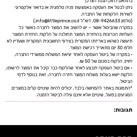
בהתאם לחוק הגנת הצרכן
ניתן לבטל את העסקה באמצעות פניה טלפונית או בדואר אלקטרוני
לשירות הלקוחות של החברה.
(טלפון 08-9426633, דוא”ל info@littleprince.co.il.)
במקרה שהביטול אושר – יש להשיב את המוצר לחברה כאשר כל
העלויות הכרוכות בהחזרת המוצר תחולנה על הלקוח. החזרת המוצר
תיעשה כשהוא באריזתו המקורית בצירוף החשבונית המקורית ושעדיין לא
חלפו 30 יום מתאריך רכישת המוצר.
• במקרה של ביטול העסקה לאחר יציאת המשלוח ממשרדי החברה,
יחוייב הלקוח בסכום של 50 ₪.
• אם ביטול העסקה יתבצע לאחר שהלקוח כבר קיבל את המוצר לרשותו,
הלקוח יישא בעלות משלוח המוצר חזרה לחברה, זאת בנוסף לדמי
הביטול.
*התמונות באתר להמחשה בלבד, יכולים להיות שינויים קלים במוצרים
המגיעים בפועל, שינויים אלא אינם עילה לביטול הזמנה.
תגובות: