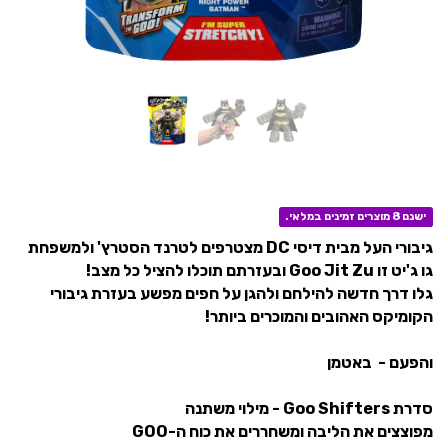
ישנם 8 מוצרים זמינים במלאי.
גיבורי העל מבית דיסי DC מצטרפים לטרנד הסטרץ' ולמשפחת
גו ג'יט זו Goo Jit Zu ובעזרתם תוכלו להציל כל מצב!
גלו דרך חדשה להילחם ולהגן על חפים מפשע בעזרת גיבורי
הקומיקס האהובים והמוכרים ביותר!
והפעם - באטמן
סדרת Goo Shifters - מילוי משתנה
מפוצצים את הליבה ומשחררים את כוח ה-GOO