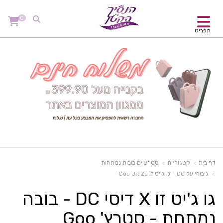
0
תפריט
דף בית
קטגוריות
סטרצ'ים בובות נמתחות
גיבורי על DC - גו ג'יט זו Goo Jit Zu
גו ג'יט זו X דיסי DC - בובה
נמתחת - סטרץ' Goo