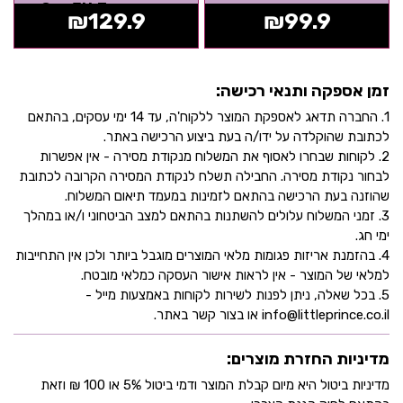
סופרמן - Goo Jit Zu
₪
129.9
₪
99.9
זמן אספקה ותנאי רכישה:
1. החברה תדאג לאספקת המוצר ללקוח'ה, עד 14 ימי עסקים, בהתאם
לכתובת שהוקלדה על ידו/ה בעת ביצוע הרכישה באתר.
2. לקוחות שבחרו לאסוף את המשלוח מנקודת מסירה - אין אפשרות
לבחור נקודת מסירה. החבילה תשלח לנקודת המסירה הקרובה לכתובת
שהוזנה בעת הרכישה בהתאם לזמינות במעמד תיאום המשלוח.
3. זמני המשלוח עלולים להשתנות בהתאם למצב הביטחוני ו/או במהלך
ימי חג.
4. בהזמנת אריזות פגומות מלאי המוצרים מוגבל ביותר ולכן אין התחייבות
למלאי של המוצר - אין לראות אישור העסקה כמלאי מובטח.
5. בכל שאלה, ניתן לפנות לשירות לקוחות באמצעות מייל -
info@littleprince.co.il או בצור קשר באתר.
מדיניות החזרת מוצרים:
מדיניות ביטול היא מיום קבלת המוצר ודמי ביטול 5% או 100 ₪ וזאת