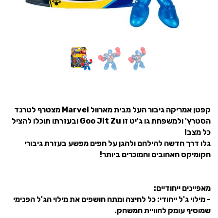
קפטן אמריקה גיבור העל מבית מארוול Marvel מצטרף לטרנד
הסטרץ' ולמשפחת גו ג'יט זו Goo Jit Zu ובעזרתו תוכלו להציל
כל מצב!
גלו דרך חדשה להילחם ולהגן על חפים מפשע בעזרת גיבורי
הקומיקס האהובים והמוכרים ביותר!
מאפיינים ייחודיים:
- מילוי ג'ל ייחודי: כל לחיצה ומתח חושפים את מילוי הג'ל הפנימי
שמוסיף עומק לחוויית המשחק.