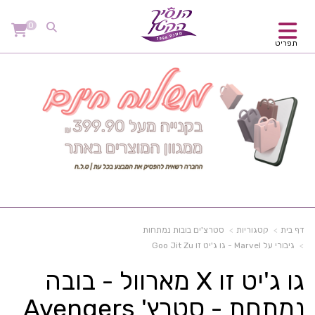
0
תפריט
דף בית
קטגוריות
סטרצ'ים בובות נמתחות
גיבורי על Marvel - גו ג'יט זו Goo Jit Zu
גו ג'יט זו X מארוול - בובה
נמתחת - סטרץ' Avengers