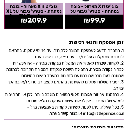
גו ג'יט זו X מארוול - בובה
גו ג'יט זו X מארוול - בובה
נמתחת - סטרץ' גיבורי על
נמתחת - סטרץ' גיבורי על XL
ספיידרמן מיילס מוראלס -
ספיידרמן 2 - Goo Jit Zu
₪
209.9
₪
99.9
Goo...
זמן אספקה ותנאי רכישה:
1. החברה תדאג לאספקת המוצר ללקוח'ה, עד 14 ימי עסקים, בהתאם
לכתובת שהוקלדה על ידו/ה בעת ביצוע הרכישה באתר.
2. לקוחות שבחרו לאסוף את המשלוח מנקודת מסירה - אין אפשרות
לבחור נקודת מסירה. החבילה תשלח לנקודת המסירה הקרובה לכתובת
שהוזנה בעת הרכישה בהתאם לזמינות במעמד תיאום המשלוח.
3. זמני המשלוח עלולים להשתנות בהתאם למצב הביטחוני ו/או במהלך
ימי חג.
4. בהזמנת אריזות פגומות מלאי המוצרים מוגבל ביותר ולכן אין התחייבות
למלאי של המוצר - אין לראות אישור העסקה כמלאי מובטח.
5. בכל שאלה, ניתן לפנות לשירות לקוחות באמצעות מייל -
info@littleprince.co.il או בצור קשר באתר.
מדיניות החזרת מוצרים: