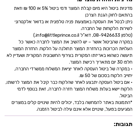
מדיניות ביטול היא מיום קבלת המוצר ודמי ביטול 5% או 100 ₪ וזאת
בהתאם לחוק הגנת הצרכן
ניתן לבטל את העסקה באמצעות פניה טלפונית או בדואר אלקטרוני
לשירות הלקוחות של החברה.
(טלפון 08-9426633, דוא”ל info@littleprince.co.il.)
במקרה שהביטול אושר – יש להשיב את המוצר לחברה כאשר כל
העלויות הכרוכות בהחזרת המוצר תחולנה על הלקוח. החזרת המוצר
תיעשה כשהוא באריזתו המקורית בצירוף החשבונית המקורית ושעדיין לא
חלפו 30 יום מתאריך רכישת המוצר.
• במקרה של ביטול העסקה לאחר יציאת המשלוח ממשרדי החברה,
יחוייב הלקוח בסכום של 50 ₪.
• אם ביטול העסקה יתבצע לאחר שהלקוח כבר קיבל את המוצר לרשותו,
הלקוח יישא בעלות משלוח המוצר חזרה לחברה, זאת בנוסף לדמי
הביטול.
*התמונות באתר להמחשה בלבד, יכולים להיות שינויים קלים במוצרים
המגיעים בפועל, שינויים אלא אינם עילה לביטול הזמנה.
תגובות: