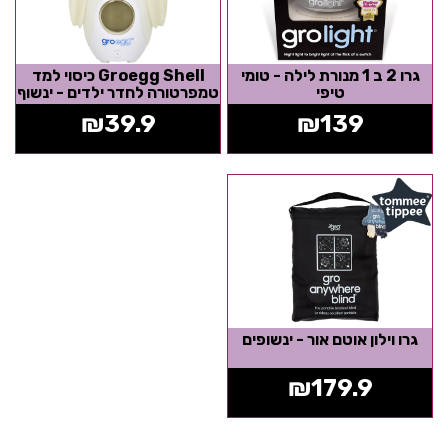
גרו 2 ב 1 מנורת לילה - טומי
Groegg Shell כיסוי למד
טיפי
טמפרטורה לחדר ילדים - ינשוף
₪
39.9
₪
139
גרו וילון אוטם אור - ינשופים
₪
179.9