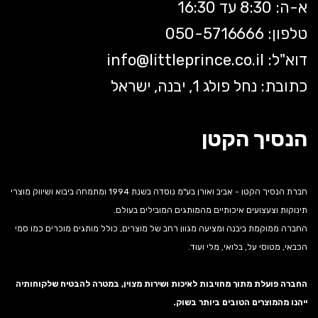
א-ה: 8:30 עד 16:30
טלפון: 050-5
716666
דוא"ל:
littleprince.co.il
info@
כתובת: נחל פולג 1, יבנה, ישראל
הנסיך הקטן
חברת הנסיך הקטן - אביב ואורן בע"מ נוסדה בשנת 1994 ומתמחה ביבוא ושיווק מוצרי
תינוקות וצעצועים איכותיים מהמותגים המובילים בעולם.
החברה ממוקמת ביבנה ומציעה מגוון רחב של מוצרים, כולל מותגים מוכרים כמו סמי
הכבאי, מטוסי על, בלואי, מלי ועוד.
החברה פועלת מתוך מחויבות לאיכות ושירות מצוין, במטרה להבטיח שלקוחותיה
ייהנו מהמוצרים הטובים ביותר בשוק.