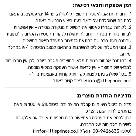
זמן אספקה ותנאי רכישה:
1. החברה תדאג לאספקת המוצר ללקוח'ה, עד 14 ימי עסקים, בהתאם
לכתובת שהוקלדה על ידו/ה בעת ביצוע הרכישה באתר.
2. לקוחות שבחרו לאסוף את המשלוח מנקודת מסירה - אין אפשרות
לבחור נקודת מסירה. החבילה תשלח לנקודת המסירה הקרובה לכתובת
שהוזנה בעת הרכישה בהתאם לזמינות במעמד תיאום המשלוח.
3. זמני המשלוח עלולים להשתנות בהתאם למצב הביטחוני ו/או במהלך
ימי חג.
4. בהזמנת אריזות פגומות מלאי המוצרים מוגבל ביותר ולכן אין התחייבות
למלאי של המוצר - אין לראות אישור העסקה כמלאי מובטח.
5. בכל שאלה, ניתן לפנות לשירות לקוחות באמצעות מייל -
info@littleprince.co.il או בצור קשר באתר.
מדיניות החזרת מוצרים:
מדיניות ביטול היא מיום קבלת המוצר ודמי ביטול 5% או 100 ₪ וזאת
בהתאם לחוק הגנת הצרכן
ניתן לבטל את העסקה באמצעות פניה טלפונית או בדואר אלקטרוני
לשירות הלקוחות של החברה.
(טלפון 08-9426633, דוא”ל info@littleprince.co.il.)