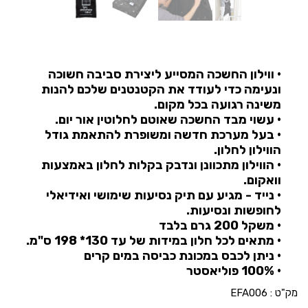
• ווילון החשכה המסייע ליצירת סביבה חשוכה
ונעימה כדי לעודד את הקטנטנים שלכם להנות
משינה רגועה בכל מקום.
• עשוי מבד החשכה שאוטם לחלוטין אור יום.
• בעל מערכת חדשה ומשופרת להתאמת גודל
הווילון לחלון.
• הווילון מתכוונן ונדבק בקלות לחלון באמצעות
וואקום.
• נייד - מגיע עם תיק נסיעות שימושי ואידיאלי
לחופשות ונסיעות.
• משקל 200 גרם בלבד
• מתאים לכל חלון במידות של עד 130* 198 ס"מ.
• ניתן לכבס במכונת כביסה במים קרים
• 100% פוליאסטר
מק"ט :
EFA006