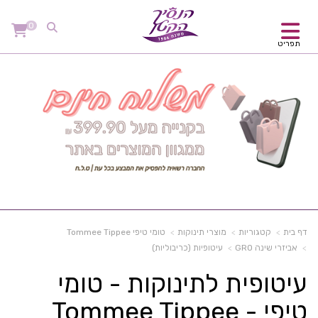
0
תפריט
דף בית
קטגוריות
מוצרי תינוקות
טומי טיפי Tommee Tippee
אביזרי שינה GRO
עיטופיות (כריבוליות)
עיטופית לתינוקות - טומי
טיפי - Tommee Tippee