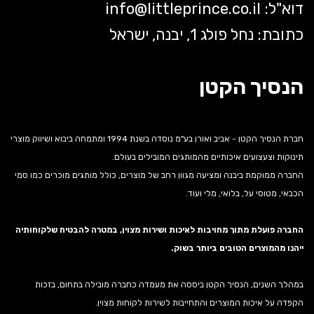
דוא"ל:
littleprince.co.il
info@
כתובת: נחל פולג 1, יבנה, ישראל
הנסיך הקטן
חברת הנסיך הקטן - אביב ואורן בע"מ נוסדה בשנת 1994 ומתמחה ביבוא ושיווק מוצרי
תינוקות וצעצועים איכותיים מהמותגים המובילים בעולם.
החברה ממוקמת ביבנה ומציעה מגוון רחב של מוצרים, כולל מותגים מוכרים כמו סמי
הכבאי, מטוסי על, בלואי, מלי ועוד.
החברה פועלת מתוך מחויבות לאיכות ושירות מצוין, במטרה להבטיח שלקוחותיה
ייהנו מהמוצרים הטובים ביותר בשוק.
במהלך השנים, הנסיך הקטן ביססה את מעמדה כחברה מובילה בתחום, בזכות
הקפדה על איכות המוצרים והתחייבות לשירות לקוחות מצוין.