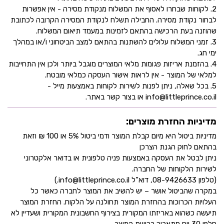
2. לקוחות שבחרו לאסוף את המשלוח מנקודת מסירה - אין אפשרות
לבחור נקודת מסירה. החבילה תשלח לנקודת המסירה הקרובה לכתובת
שהוזנה בעת הרכישה בהתאם לזמינות במעמד תיאום המשלוח.
3. זמני המשלוח עלולים להשתנות בהתאם למצב הביטחוני ו/או במהלך
ימי חג.
4. בהזמנת אריזות פגומות מלאי המוצרים מוגבל ביותר ולכן אין התחייבות
למלאי של המוצר - אין לראות אישור העסקה כמלאי מובטח.
5. בכל שאלה, ניתן לפנות לשירות לקוחות באמצעות מייל -
info@littleprince.co.il או בצור קשר באתר.
מדיניות החזרת מוצרים:
מדיניות ביטול היא מיום קבלת המוצר ודמי ביטול 5% או 100 ₪ וזאת
בהתאם לחוק הגנת הצרכן
ניתן לבטל את העסקה באמצעות פניה טלפונית או בדואר אלקטרוני
לשירות הלקוחות של החברה.
(טלפון 08-9426633, דוא”ל info@littleprince.co.il.)
במקרה שהביטול אושר – יש להשיב את המוצר לחברה כאשר כל
העלויות הכרוכות בהחזרת המוצר תחולנה על הלקוח. החזרת המוצר
תיעשה כשהוא באריזתו המקורית בצירוף החשבונית המקורית ושעדיין לא