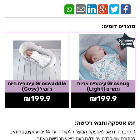
מוצרים דומים:
Grosnug עיטופית אריות
Groswaddle עיטופית חיות
ונמרים (Light)
ג'ונגל (Cosy)
₪
199.9
₪
199.9
זמן אספקה ותנאי רכישה:
1. החברה תדאג לאספקת המוצר ללקוח'ה, עד 14 ימי עסקים, בהתאם
לכתובת שהוקלדה על ידו/ה בעת ביצוע הרכישה באתר.