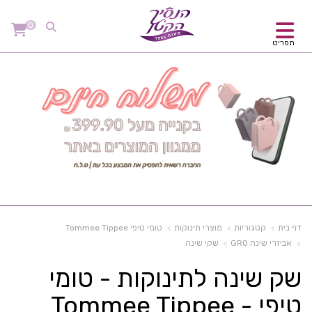
0
תפריט
דף בית
קטגוריות
מוצרי תינוקות
טומי טיפי Tommee Tippee
אביזרי שינה GRO
שקי שינה
שק שינה לתינוקות - טומי
טיפי - Tommee Tippee