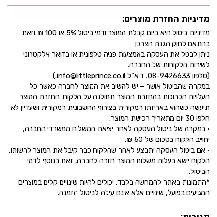
מדיניות החזרת מוצרים:
מדיניות ביטול היא מיום קבלת המוצר ודמי ביטול 5% או 100 ₪ וזאת
בהתאם לחוק הגנת הצרכן
ניתן לבטל את העסקה באמצעות פניה טלפונית או בדואר אלקטרוני
לשירות הלקוחות של החברה.
(טלפון 08-9426633, דוא”ל info@littleprince.co.il.)
במקרה שהביטול אושר – יש להשיב את המוצר לחברה כאשר כל
העלויות הכרוכות בהחזרת המוצר תחולנה על הלקוח. החזרת המוצר
תיעשה כשהוא באריזתו המקורית בצירוף החשבונית המקורית ושעדיין לא
חלפו 30 יום מתאריך רכישת המוצר.
• במקרה של ביטול העסקה לאחר יציאת המשלוח ממשרדי החברה,
יחוייב הלקוח בסכום של 50 ₪.
• אם ביטול העסקה יתבצע לאחר שהלקוח כבר קיבל את המוצר לרשותו,
הלקוח יישא בעלות משלוח המוצר חזרה לחברה, זאת בנוסף לדמי
הביטול.
*התמונות באתר להמחשה בלבד, יכולים להיות שינויים קלים במוצרים
המגיעים בפועל, שינויים אלא אינם עילה לביטול הזמנה.
תגובות: