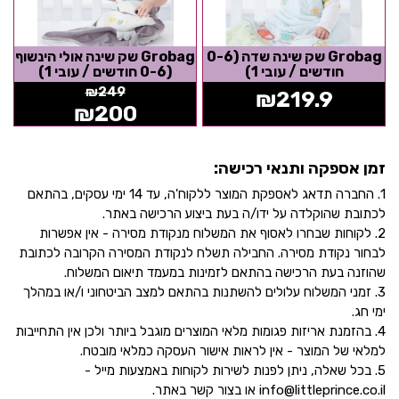
Grobag שק שינה שדה (0-6
Grobag שק שינה אולי הינשוף
חודשים / עובי 1)
(0-6 חודשים / עובי 1)
₪
249
₪
219.9
₪
200
זמן אספקה ותנאי רכישה:
1. החברה תדאג לאספקת המוצר ללקוח'ה, עד 14 ימי עסקים, בהתאם
לכתובת שהוקלדה על ידו/ה בעת ביצוע הרכישה באתר.
2. לקוחות שבחרו לאסוף את המשלוח מנקודת מסירה - אין אפשרות
לבחור נקודת מסירה. החבילה תשלח לנקודת המסירה הקרובה לכתובת
שהוזנה בעת הרכישה בהתאם לזמינות במעמד תיאום המשלוח.
3. זמני המשלוח עלולים להשתנות בהתאם למצב הביטחוני ו/או במהלך
ימי חג.
4. בהזמנת אריזות פגומות מלאי המוצרים מוגבל ביותר ולכן אין התחייבות
למלאי של המוצר - אין לראות אישור העסקה כמלאי מובטח.
5. בכל שאלה, ניתן לפנות לשירות לקוחות באמצעות מייל -
info@littleprince.co.il או בצור קשר באתר.