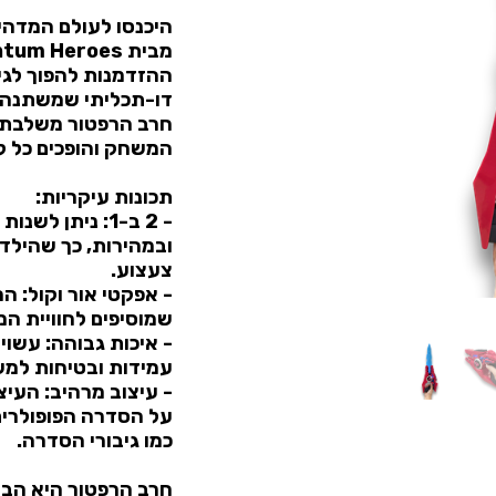
היכנסו לעולם המדהי
ההזדמנות להפוך לגי
דו-תכליתי שמשתנה 
חרב הרפטור משלבת א
המשחק והופכים כל ק
תכונות עיקריות:
- 2 ב-1: ניתן
ובמהירות, כך שהילדי
צעצוע.
- אפקטי אור וקול: ה
שמוסיפים לחוויית ה
- איכות גבוהה: עשוי
עמידות ובטיחות למש
- עיצוב מרהיב: העי
על הסדרה הפופולרית
כמו גיבורי הסדרה.
חרב הרפטור היא הב