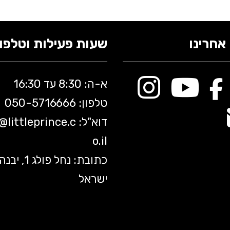
אחרינו
שעות פעילות וטלפונ
א-ה: 8:30 עד 16:30
טלפון: 050-5
716666
דוא"ל:
littleprince.c
o@
o.il
כתובת: נחל פולג 1, יב
ישראל