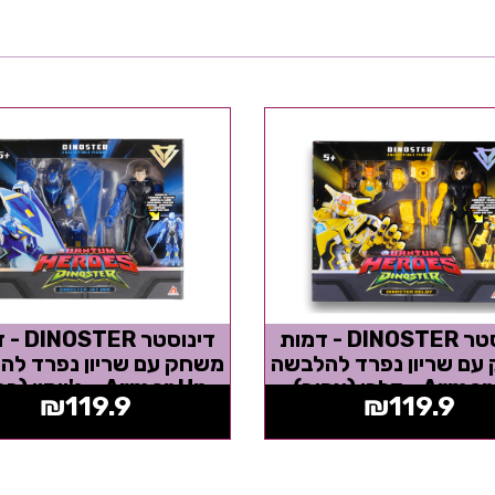
דינוסטר DINOSTER - דמות
דינוסטר R
עם שריון נפרד להלבשה
משחק עם שריון נפרד לה
A - דלבי (צהוב)
Armor Up - ג'יימין (כחול)
₪
119.9
₪
119.9