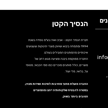
ים
הנסיך הקטן
חברת הנסיך הקטן - אביב ואורן בע"מ נוסדה בשנת
1994 ומתמחה ביבוא ושיווק מוצרי תינוקות וצעצועים
איכותיים מהמותגים המובילים בעולם.
inf
החברה ממוקמת ביבנה ומציעה מגוון רחב של
מוצרים, כולל מותגים מוכרים כמו סמי הכבאי, מטוסי
על, בלואי, מלי ועוד.
נה,
החברה פועלת מתוך מחויבות לאיכות ושירות מצוין,
במטרה להבטיח שלקוחותיה ייהנו מהמוצרים
הטובים ביותר בשוק.