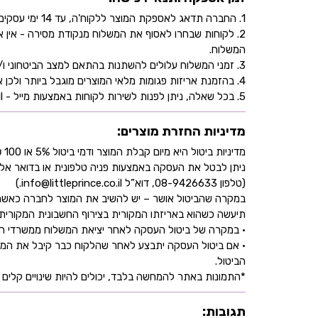
1. החברה תדאג לאספקת המוצר ללקוח'ה, עד 14 ימי עסקים, בהתאם לכתובת שהוקלדה על ידו/ה בעת ביצוע הרכישה באתר.
2. לקוחות שבחרו לאסוף את המשלוח מנקודת מסירה - אי
המשלוח.
3. זמני המשלוח עלולים להשתנות בהתאם למצב הביטחוני ו/או במהלך ימי חג.
4. בהזמנת אריזות פגומות מלאי המוצרים מוגבל ביותר ולכן אין התחייבות למלאי של המוצר - אין לראות אישור העסקה כמלאי מובטח.
5. בכל שאלה, ניתן לפנות לשירות לקוחות באמצעות מייל - info@littleprince.co.il או בצור קשר באתר.
מדיניות החזרת מוצרים:
מדיניות ביטול היא מיום קבלת המוצר ודמי ביטול 5% או 100 ₪ וזאת בהתאם לחוק הגנת הצרכן
ניתן לבטל את העסקה באמצעות פניה טלפונית או בדואר אל
(טלפון 08-9426633, דוא”ל info@littleprince.co.il.)
במקרה שהביטול אושר – יש להשיב את המוצר לחברה כאשר 
תיעשה כשהוא באריזתו המקורית בצירוף החשבונית המקורית ושעדיין לא חלפו 30 יו
• במקרה של ביטול העסקה לאחר יציאת המשלוח ממשרדי החברה,
• אם ביטול העסקה יתבצע לאחר שהלקוח כבר קיבל את המוצ
הביטול.
*התמונות באתר להמחשה בלבד, יכולים להיות שינויים קלים ב
תגובות: