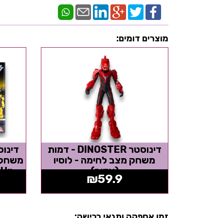
מוצרים דומים:
דינוסטר DINOSTER - דמות
משחק מצב לחימה - לוסיו
משחק 
(אדום)
rmor Up
₪
59.9
זמן אספקה ותנאי רכישה: