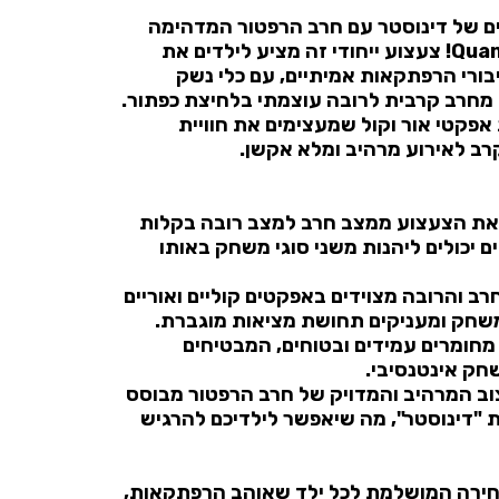
ם של דינוסטר עם חרב הרפטור המדהימה
מבית Quantum Heroes! צעצוע ייחודי זה מציע לילדים את
בורי הרפתקאות אמיתיים, עם כלי נשק
מחרב קרבית לרובה עוצמתי בלחיצת כפתור.
פקטי אור וקול שמעצימים את חוויית
רב לאירוע מרהיב ומלא אקשן.
 לשנות את הצעצוע ממצב חרב למצב רובה בקלות
ם יכולים ליהנות משני סוגי משחק באותו
חרב והרובה מצוידים באפקטים קוליים ואוריים
משחק ומעניקים תחושת מציאות מוגברת.
 מחומרים עמידים ובטוחים, המבטיחים
חק אינטנסיבי.
צוב המרהיב והמדויק של חרב הרפטור מבוסס
 "דינוסטר", מה שיאפשר לילדיכם להרגיש
חירה המושלמת לכל ילד שאוהב הרפתקאות,