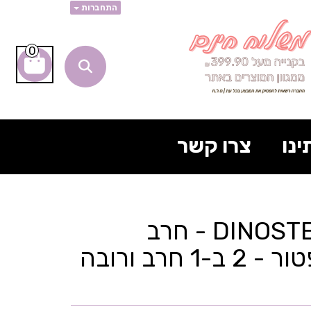
התחברות
0
ינו
צרו קשר
דינוסטר DINOSTER - חרב
Raptor רפטור - 2 ב-1 חרב ורובה