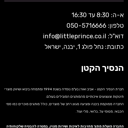
א-ה: 8:30 עד 16:30
טלפון: 050-5
716666
דוא"ל:
littleprince.co.il
info@
כתובת: נחל פולג 1, יבנה, ישראל
הנסיך הקטן
חברת הנסיך הקטן - אביב ואורן בע"מ נוסדה בשנת 1994 ומתמחה ביבוא ושיווק מוצרי
תינוקות וצעצועים איכותיים מהמותגים המובילים בעולם.
החברה ממוקמת ביבנה ומציעה מגוון רחב של מוצרים, כולל מותגים מוכרים כמו סמי
הכבאי, מטוסי על, בלואי, מלי ועוד.
החברה פועלת מתוך מחויבות לאיכות ושירות מצוין, במטרה להבטיח שלקוחותיה