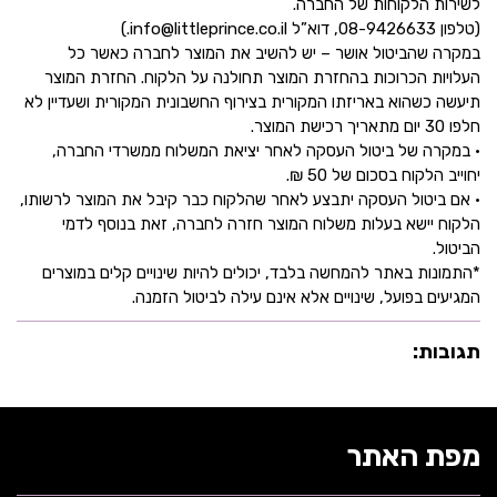
לשירות הלקוחות של החברה.
(טלפון 08-9426633, דוא”ל info@littleprince.co.il.)
במקרה שהביטול אושר – יש להשיב את המוצר לחברה כאשר כל
העלויות הכרוכות בהחזרת המוצר תחולנה על הלקוח. החזרת המוצר
תיעשה כשהוא באריזתו המקורית בצירוף החשבונית המקורית ושעדיין לא
חלפו 30 יום מתאריך רכישת המוצר.
• במקרה של ביטול העסקה לאחר יציאת המשלוח ממשרדי החברה,
יחוייב הלקוח בסכום של 50 ₪.
• אם ביטול העסקה יתבצע לאחר שהלקוח כבר קיבל את המוצר לרשותו,
הלקוח יישא בעלות משלוח המוצר חזרה לחברה, זאת בנוסף לדמי
הביטול.
*התמונות באתר להמחשה בלבד, יכולים להיות שינויים קלים במוצרים
המגיעים בפועל, שינויים אלא אינם עילה לביטול הזמנה.
תגובות:
מפת האתר