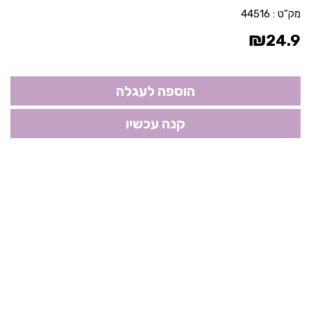
מק"ט :
44516
₪
24.9