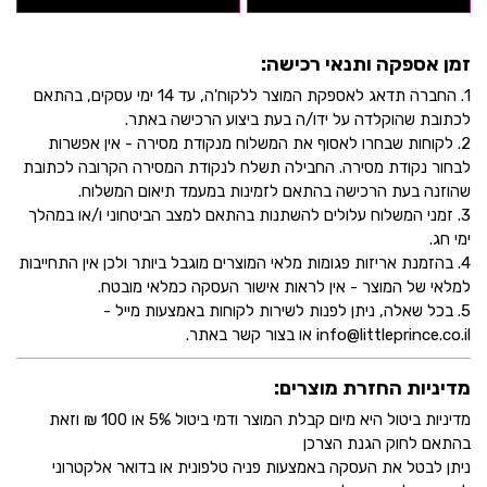
זמן אספקה ותנאי רכישה:
1. החברה תדאג לאספקת המוצר ללקוח'ה, עד 14 ימי עסקים, בהתאם
לכתובת שהוקלדה על ידו/ה בעת ביצוע הרכישה באתר.
2. לקוחות שבחרו לאסוף את המשלוח מנקודת מסירה - אין אפשרות
לבחור נקודת מסירה. החבילה תשלח לנקודת המסירה הקרובה לכתובת
שהוזנה בעת הרכישה בהתאם לזמינות במעמד תיאום המשלוח.
3. זמני המשלוח עלולים להשתנות בהתאם למצב הביטחוני ו/או במהלך
ימי חג.
4. בהזמנת אריזות פגומות מלאי המוצרים מוגבל ביותר ולכן אין התחייבות
למלאי של המוצר - אין לראות אישור העסקה כמלאי מובטח.
5. בכל שאלה, ניתן לפנות לשירות לקוחות באמצעות מייל -
info@littleprince.co.il או בצור קשר באתר.
מדיניות החזרת מוצרים:
מדיניות ביטול היא מיום קבלת המוצר ודמי ביטול 5% או 100 ₪ וזאת
בהתאם לחוק הגנת הצרכן
ניתן לבטל את העסקה באמצעות פניה טלפונית או בדואר אלקטרוני