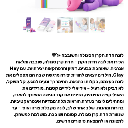
לונה חדת הקרן הסגולה והשובבה 🦄💜
הכירו את לונה חדת הקרן – חדת קרן סגולה, שובבה ומלאת
אנרגיה, שאוהבת צבעים, דמיון והרפתקאות יצירתיות. עם Hey
Clay, הילדים יוצאים לחוויית יצירה מרגשת שבה הם מפסלים את
לונה בעצמם, בקלות ובהנאה. החימר רך ונעים למגע, קל משקל,
לא דביק ולא רעיל – אידיאלי לידיים קטנות. מורידים את
האפליקציה החינמית, מזינים את קוד הגישה המצורף למארז,
ומתחילים ליצור בעזרת הוראות תלת־ממדיות אינטראקטיביות,
ברורות ומהנות. שלב אחר שלב, לונה מקבלת צורה ואופי – עד
שנוצרת חדת קרן סגולה, קסומה ושובבה, מושלמת למשחק,
לתצוגה או להמצאת סיפורים חדשים.