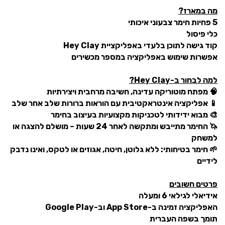
מה במארז?
5 פחיות חימר צבעוני איכותי
כלי פיסול
קוד גישה לתוכן בלעדי באפליקציית Hey Clay
אפשרות שימוש באפליקציה במספר מכשירים
למה לבחור ב-Hey Clay?
🧠 מפתח מוטוריקה עדינה, חשיבה מרחבית ויצירתיות
📱 אפליקציה אינטראקטיבית עם הוראות ברורות שלב אחר שלב
🎨 מבוא ידידותי לטכניקות מקצועיות בעיצוב בחימר
🦄 החימר מתייבש ומתקשה לאחר 24 שעות – מושלם להצגה או
למשחק
🌱 חימר בטיחותי: ללא גלוטן, חיטה, אגוזים או לטקס, ואינו נדבק
לידיים
פרטים חשובים
אידיאלי לגילאי 6 ומעלה
האפליקציה זמינה ב-App Store וב-Google Play
תומך בשפה העברית