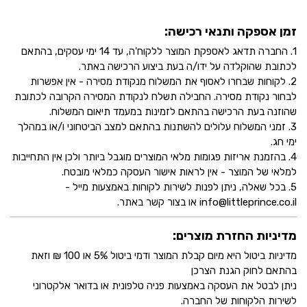
זמן אספקה ותנאי רכישה:
1. החברה תדאג לאספקת המוצר ללקוח'ה, עד 14 ימי עסקים, בהתאם
לכתובת שהוקלדה על ידו/ה בעת ביצוע הרכישה באתר.
2. לקוחות שבחרו לאסוף את המשלוח מנקודת מסירה - אין אפשרות
לבחור נקודת מסירה. החבילה תשלח לנקודת המסירה הקרובה לכתובת
שהוזנה בעת הרכישה בהתאם לזמינות במעמד תיאום המשלוח.
3. זמני המשלוח עלולים להשתנות בהתאם למצב הביטחוני ו/או במהלך
ימי חג.
4. בהזמנת אריזות פגומות מלאי המוצרים מוגבל ביותר ולכן אין התחייבות
למלאי של המוצר - אין לראות אישור העסקה כמלאי מובטח.
5. בכל שאלה, ניתן לפנות לשירות לקוחות באמצעות מייל -
info@littleprince.co.il או בצור קשר באתר.
מדיניות החזרת מוצרים:
מדיניות ביטול היא מיום קבלת המוצר ודמי ביטול 5% או 100 ₪ וזאת
בהתאם לחוק הגנת הצרכן
ניתן לבטל את העסקה באמצעות פניה טלפונית או בדואר אלקטרוני
לשירות הלקוחות של החברה.