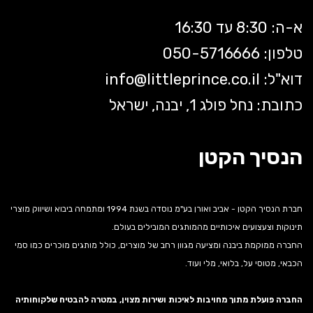
א-ה: 8:30 עד 16:30
טלפון: 050-5
716666
דוא"ל:
littleprince.co.il
info@
כתובת: נחל פולג 1, יבנה, ישראל
הנסיך הקטן
חברת הנסיך הקטן - אביב ואורן בע"מ נוסדה בשנת 1994 ומתמחה ביבוא ושיווק מוצרי
תינוקות וצעצועים איכותיים מהמותגים המובילים בעולם.
החברה ממוקמת ביבנה ומציעה מגוון רחב של מוצרים, כולל מותגים מוכרים כמו סמי
הכבאי, מטוסי על, בלואי, מלי ועוד.
החברה פועלת מתוך מחויבות לאיכות ושירות מצוין, במטרה להבטיח שלקוחותיה