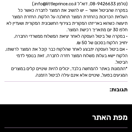
(טלפון 08-9426633, דוא”ל info@littleprince.co.il.)
במקרה שהביטול אושר – יש להשיב את המוצר לחברה כאשר כל
העלויות הכרוכות בהחזרת המוצר תחולנה על הלקוח. החזרת המוצר
תיעשה כשהוא באריזתו המקורית בצירוף החשבונית המקורית ושעדיין לא
חלפו 30 יום מתאריך רכישת המוצר.
• במקרה של ביטול העסקה לאחר יציאת המשלוח ממשרדי החברה,
יחוייב הלקוח בסכום של 50 ₪.
• אם ביטול העסקה יתבצע לאחר שהלקוח כבר קיבל את המוצר לרשותו,
הלקוח יישא בעלות משלוח המוצר חזרה לחברה, זאת בנוסף לדמי
הביטול.
*התמונות באתר להמחשה בלבד, יכולים להיות שינויים קלים במוצרים
המגיעים בפועל, שינויים אלא אינם עילה לביטול הזמנה.
תגובות:
מפת האתר