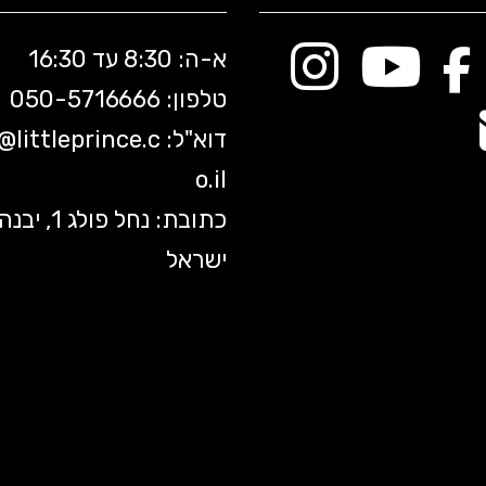
א-ה: 8:30 עד 16:30
טלפון: 050-5
716666
דוא"ל:
littleprince.c
o@
o.il
כתובת: נחל פולג 1, יב
ישראל