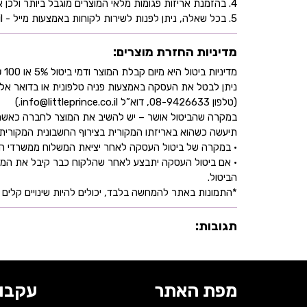
4. בהזמנת אריזות פגומות מלאי המוצרים מוגבל ביותר ולכן אין התחייבות למלאי של המוצר - אין לראות אישור העסקה כמלאי מובטח.
5. בכל שאלה, ניתן לפנות לשירות לקוחות באמצעות מייל - info@littleprince.co.il או בצור קשר באתר.
מדיניות החזרת מוצרים:
מדיניות ביטול היא מיום קבלת המוצר ודמי ביטול 5% או 100 ₪ וזאת בהתאם לחוק הגנת הצרכן
ניתן לבטל את העסקה באמצעות פניה טלפונית או בדואר אל
(טלפון 08-9426633, דוא”ל info@littleprince.co.il.)
במקרה שהביטול אושר – יש להשיב את המוצר לחברה כאשר 
תיעשה כשהוא באריזתו המקורית בצירוף החשבונית המקורית ושעדיין לא חלפו 30 יו
• במקרה של ביטול העסקה לאחר יציאת המשלוח ממשרדי החברה,
• אם ביטול העסקה יתבצע לאחר שהלקוח כבר קיבל את המוצ
הביטול.
*התמונות באתר להמחשה בלבד, יכולים להיות שינויים קלים ב
תגובות:
מפת האתר
עקבו 