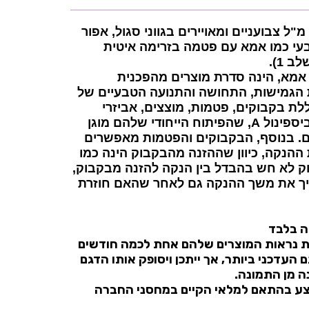
שישיית בקבוקי 260 מ"ל צבועניים ומאויירים בגווני סגול, אפור
בעי כמו אמא עם פטמה בזרימה איטית
 1).
 אמא, הינה סדרת מוצרים מהפכנית
הגמישות, התחושה והתנועה הטבעיים של
ת בקבוקים, פטמות, מוצצים, אביזרי
האכלה והנקה ללא ביספינול A, שהפיתוח הייחודי שלהם מוגן
ם. בנוסף, הבקבוקים והפטמות מאפשרים
הנקה, כיוון שההזנה מהבקבוק הינה כמו
וק לא חש בהבדל בין הנקה להזנה מבקבוק,
 את משך ההנקה גם לאחר שהאם חוזרת
ה בלבד
ת נראות המוצרים שלהם אחת לכמה חודשים
העדכני ביותר, אך ייתכן ויסופק אותו הדגם
ה מן התמונה.
ע בהתאם למלאי הקיים במחסני החברה