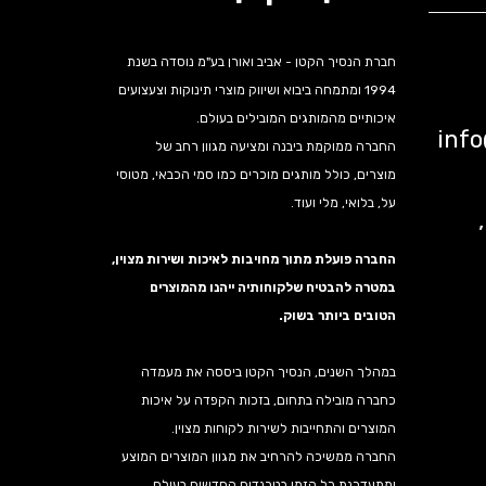
חברת הנסיך הקטן - אביב ואורן בע"מ נוסדה בשנת
1994 ומתמחה ביבוא ושיווק מוצרי תינוקות וצעצועים
איכותיים מהמותגים המובילים בעולם.
inf
החברה ממוקמת ביבנה ומציעה מגוון רחב של
מוצרים, כולל מותגים מוכרים כמו סמי הכבאי, מטוסי
על, בלואי, מלי ועוד.
נה,
החברה פועלת מתוך מחויבות לאיכות ושירות מצוין,
במטרה להבטיח שלקוחותיה ייהנו מהמוצרים
הטובים ביותר בשוק.
במהלך השנים, הנסיך הקטן ביססה את מעמדה
כחברה מובילה בתחום, בזכות הקפדה על איכות
המוצרים והתחייבות לשירות לקוחות מצוין.
החברה ממשיכה להרחיב את מגוון המוצרים המוצע
ומתעדכנת כל הזמן בטרנדים החדשים בעולם