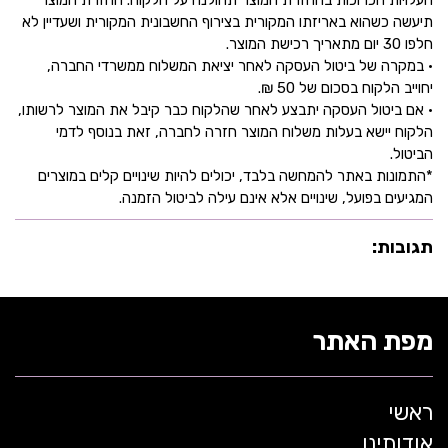
העלויות הכרוכות בהחזרת המוצר תחולנה על הלקוח. החזרת המוצר
תיעשה כשהוא באריזתו המקורית בצירוף החשבונית המקורית ושעדיין לא
חלפו 30 יום מתאריך רכישת המוצר.
• במקרה של ביטול העסקה לאחר יציאת המשלוח ממשרדי החברה,
יחוייב הלקוח בסכום של 50 ₪.
• אם ביטול העסקה יתבצע לאחר שהלקוח כבר קיבל את המוצר לרשותו,
הלקוח יישא בעלות משלוח המוצר חזרה לחברה, זאת בנוסף לדמי
הביטול.
*התמונות באתר להמחשה בלבד, יכולים להיות שינויים קלים במוצרים
המגיעים בפועל, שינויים אלא אינם עילה לביטול הזמנה.
תגובות:
מפת האתר
ראשי
אודותינו