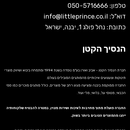
טלפון: 050-5
716666
דוא"ל:
littleprince.co.il
info@
כתובת: נחל פולג 1, יבנה, ישראל
הנסיך הקטן
חברת הנסיך הקטן - אביב ואורן בע"מ נוסדה בשנת 1994 ומתמחה ביבוא ושיווק מוצרי
תינוקות וצעצועים איכותיים מהמותגים המובילים בעולם.
החברה ממוקמת ביבנה ומציעה מגוון רחב של מוצרים, כולל מותגים מוכרים כמו סמי
הכבאי, מטוסי על, בלואי, מלי ועוד.
החברה פועלת מתוך מחויבות לאיכות ושירות מצוין, במטרה להבטיח שלקוחותיה
ייהנו מהמוצרים הטובים ביותר בשוק.