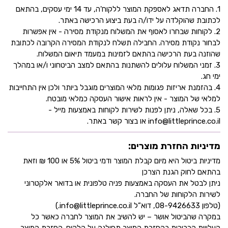
1. החברה תדאג לאספקת המוצר ללקוח'ה, עד 14 ימי עסקים, בהתאם
לכתובת שהוקלדה על ידו/ה בעת ביצוע הרכישה באתר.
2. לקוחות שבחרו לאסוף את המשלוח מנקודת מסירה - אין אפשרות
לבחור נקודת מסירה. החבילה תשלח לנקודת המסירה הקרובה לכתובת
שהוזנה בעת הרכישה בהתאם לזמינות במעמד תיאום המשלוח.
3. זמני המשלוח עלולים להשתנות בהתאם למצב הביטחוני ו/או במהלך
ימי חג.
4. בהזמנת אריזות פגומות מלאי המוצרים מוגבל ביותר ולכן אין התחייבות
למלאי של המוצר - אין לראות אישור העסקה כמלאי מובטח.
5. בכל שאלה, ניתן לפנות לשירות לקוחות באמצעות מייל -
info@littleprince.co.il או בצור קשר באתר.
מדיניות החזרת מוצרים:
מדיניות ביטול היא מיום קבלת המוצר ודמי ביטול 5% או 100 ₪ וזאת
בהתאם לחוק הגנת הצרכן
ניתן לבטל את העסקה באמצעות פניה טלפונית או בדואר אלקטרוני
לשירות הלקוחות של החברה.
(טלפון 08-9426633, דוא”ל info@littleprince.co.il.)
במקרה שהביטול אושר – יש להשיב את המוצר לחברה כאשר כל