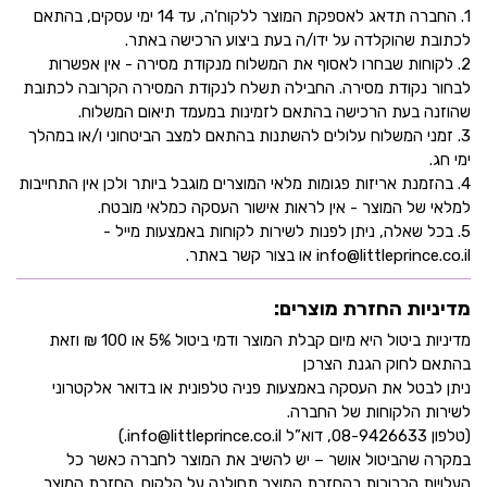
1. החברה תדאג לאספקת המוצר ללקוח'ה, עד 14 ימי עסקים, בהתאם
לכתובת שהוקלדה על ידו/ה בעת ביצוע הרכישה באתר.
2. לקוחות שבחרו לאסוף את המשלוח מנקודת מסירה - אין אפשרות
לבחור נקודת מסירה. החבילה תשלח לנקודת המסירה הקרובה לכתובת
שהוזנה בעת הרכישה בהתאם לזמינות במעמד תיאום המשלוח.
3. זמני המשלוח עלולים להשתנות בהתאם למצב הביטחוני ו/או במהלך
ימי חג.
4. בהזמנת אריזות פגומות מלאי המוצרים מוגבל ביותר ולכן אין התחייבות
למלאי של המוצר - אין לראות אישור העסקה כמלאי מובטח.
5. בכל שאלה, ניתן לפנות לשירות לקוחות באמצעות מייל -
info@littleprince.co.il או בצור קשר באתר.
מדיניות החזרת מוצרים:
מדיניות ביטול היא מיום קבלת המוצר ודמי ביטול 5% או 100 ₪ וזאת
בהתאם לחוק הגנת הצרכן
ניתן לבטל את העסקה באמצעות פניה טלפונית או בדואר אלקטרוני
לשירות הלקוחות של החברה.
(טלפון 08-9426633, דוא”ל info@littleprince.co.il.)
במקרה שהביטול אושר – יש להשיב את המוצר לחברה כאשר כל
העלויות הכרוכות בהחזרת המוצר תחולנה על הלקוח. החזרת המוצר