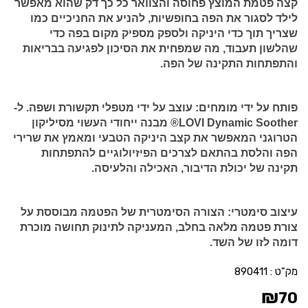
קצה פטמת המוצץ פחוסה והצוואר כל כך דק שהוא מאפשר
לילד לסגור את הפה בחופשיות, להניע את החניכיים כמו
שצריך תוך כדי היניקה ולספק מספיק מקום בפה כדי
שהלשון תעבוד, מה שמפחית את הסיכון לפגיעה בבריאות
והתפתחות התקינה של הפה.
פותח על ידי מומחים:
עוצב על ידי מטפלי תקשורת ושפה. ל-
LOVI Dynamic Soother® מבנה ייחודי העשוי מסיליקון
הטרוגני המאפשר את קצב היניקה הטבעי ומאמץ את שרירי
הפה והלסת בהתאם לצרכים הפיזיולוגיים להתפתחות
תקינה של יכולת הדיבור, האכילה והלעיסה.
עיצוב סימטרי:
הצורה הסימטרית של הפטמה מבוססת על
צורת פטמה מלאה בחלב, המעניקה לתינוק תחושה מוכרת
דומה לזו של השד.
מק"ט :
890411
₪
70