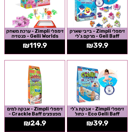
זימפלי Zimpli - בייבי שארק
זימפלי Zimpli - ערכת משחק
Gell Baff - מרקם ג'לי
Gelli Worlds - פנטזיה
₪
119.9
₪
39.9
זימפלי Zimpli - אבקת ג'לי
זימפלי Zimpli - אבקה למים
Eco Gelli Baff - כחול
מפצפצים Crackle Baff -
שלישיה
₪
24.9
₪
39.9