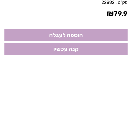
מק"ט :
22882
₪
79.9