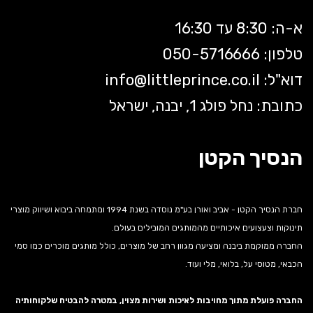
א-ה: 8:30 עד 16:30
טלפון: 050-5
716666
דוא"ל:
littleprince.co.il
info@
כתובת: נחל פולג 1, יבנה, ישראל
הנסיך הקטן
חברת הנסיך הקטן - אביב ואורן בע"מ נוסדה בשנת 1994 ומתמחה ביבוא ושיווק מוצרי
תינוקות וצעצועים איכותיים מהמותגים המובילים בעולם.
החברה ממוקמת ביבנה ומציעה מגוון רחב של מוצרים, כולל מותגים מוכרים כמו סמי
הכבאי, מטוסי על, בלואי, מלי ועוד.
החברה פועלת מתוך מחויבות לאיכות ושירות מצוין, במטרה להבטיח שלקוחותיה