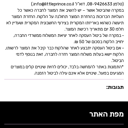
(טלפון 08-9426633, דוא”ל info@littleprince.co.il.)
במקרה שהביטול אושר – יש להשיב את המוצר לחברה כאשר כל
העלויות הכרוכות בהחזרת המוצר תחולנה על הלקוח. החזרת המוצר
תיעשה כשהוא באריזתו המקורית בצירוף החשבונית המקורית ושעדיין לא
חלפו 30 יום מתאריך רכישת המוצר.
• במקרה של ביטול העסקה לאחר יציאת המשלוח ממשרדי החברה,
יחוייב הלקוח בסכום של 50 ₪.
• אם ביטול העסקה יתבצע לאחר שהלקוח כבר קיבל את המוצר לרשותו,
הלקוח יישא בעלות משלוח המוצר חזרה לחברה, זאת בנוסף לדמי
הביטול.
*התמונות באתר להמחשה בלבד, יכולים להיות שינויים קלים במוצרים
המגיעים בפועל, שינויים אלא אינם עילה לביטול הזמנה.
תגובות:
מפת האתר