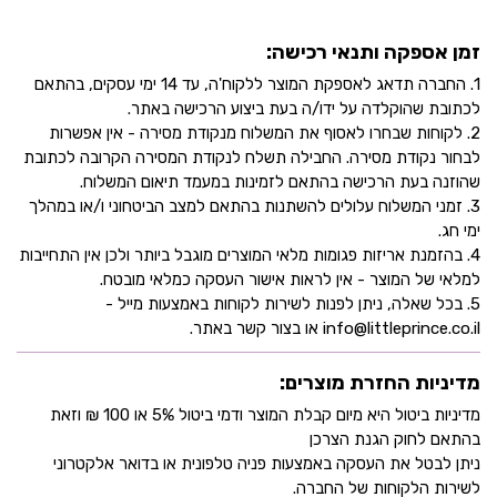
זמן אספקה ותנאי רכישה:
1. החברה תדאג לאספקת המוצר ללקוח'ה, עד 14 ימי עסקים, בהתאם
לכתובת שהוקלדה על ידו/ה בעת ביצוע הרכישה באתר.
2. לקוחות שבחרו לאסוף את המשלוח מנקודת מסירה - אין אפשרות
לבחור נקודת מסירה. החבילה תשלח לנקודת המסירה הקרובה לכתובת
שהוזנה בעת הרכישה בהתאם לזמינות במעמד תיאום המשלוח.
3. זמני המשלוח עלולים להשתנות בהתאם למצב הביטחוני ו/או במהלך
ימי חג.
4. בהזמנת אריזות פגומות מלאי המוצרים מוגבל ביותר ולכן אין התחייבות
למלאי של המוצר - אין לראות אישור העסקה כמלאי מובטח.
5. בכל שאלה, ניתן לפנות לשירות לקוחות באמצעות מייל -
info@littleprince.co.il או בצור קשר באתר.
מדיניות החזרת מוצרים:
מדיניות ביטול היא מיום קבלת המוצר ודמי ביטול 5% או 100 ₪ וזאת
בהתאם לחוק הגנת הצרכן
ניתן לבטל את העסקה באמצעות פניה טלפונית או בדואר אלקטרוני
לשירות הלקוחות של החברה.