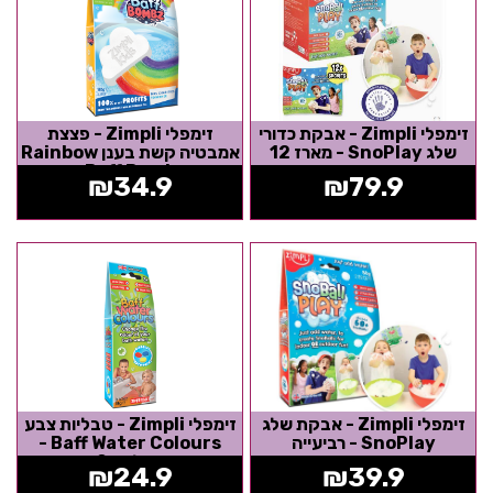
זימפלי Zimpli - אבקת כדורי
זימפלי Zimpli - פצצת
שלג SnoPlay - מארז 12
אמבטיה קשת בענן Rainbow
יחידות
Baff Bomb
₪
34.9
₪
79.9
זימפלי Zimpli - אבקת שלג
זימפלי Zimpli - טבליות צבע
SnoPlay - רביעייה
Baff Water Colours -
טבליות 9
₪
24.9
₪
39.9