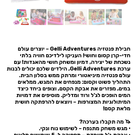
חבילת פנטזיה Gelli Adventures – יוצרים עולם
חדי-קרן קסום וחושי! העניקו לילדיכם חוויה בלתי
נשכחת של יצירה, דמיון ומשחק חושי מהאגדות! עם
ערכת Gelli Adventures, הילדים שלכם יכולים לבנות
עולם פנטזיה מיניאטורי ומרתק ממש בסלון הבית.
התהליך פשוט וקסום: מנפחים את המגש, ממלאים
במים, מפזרים את אבקת הקסם, וצופים ביחד כיצד
המים הופכים לג'ל ורוד ומדליק. מוסיפים את דמויות
המיתולוגיות המצורפות – ויוצאים להרפתקה חושית
מלאת קסם!
🦄 מה תקבלו בערכה?
• מגש משחק מתנפח – לשימוש נוח ונקי.
• אבקת ג'ל מיוחדת – מספיקה ל-5 שימושים מלאים.