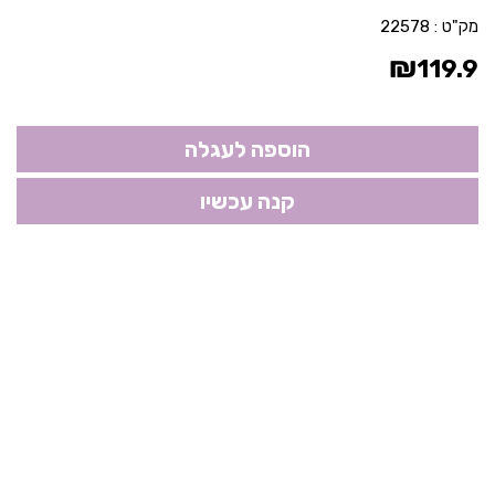
מק"ט :
22578
₪
119.9