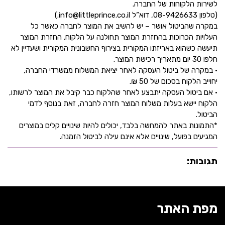
לשירות הלקוחות של החברה.
(טלפון 08-9426633, דוא”ל info@littleprince.co.il.)
במקרה שהביטול אושר – יש להשיב את המוצר לחברה כאשר כל
העלויות הכרוכות בהחזרת המוצר תחולנה על הלקוח. החזרת המוצר
תיעשה כשהוא באריזתו המקורית בצירוף החשבונית המקורית ושעדיין לא
חלפו 30 יום מתאריך רכישת המוצר.
• במקרה של ביטול העסקה לאחר יציאת המשלוח ממשרדי החברה,
יחוייב הלקוח בסכום של 50 ₪.
• אם ביטול העסקה יתבצע לאחר שהלקוח כבר קיבל את המוצר לרשותו,
הלקוח יישא בעלות משלוח המוצר חזרה לחברה, זאת בנוסף לדמי
הביטול.
*התמונות באתר להמחשה בלבד, יכולים להיות שינויים קלים במוצרים
המגיעים בפועל, שינויים אלא אינם עילה לביטול הזמנה.
תגובות:
מפת האתר