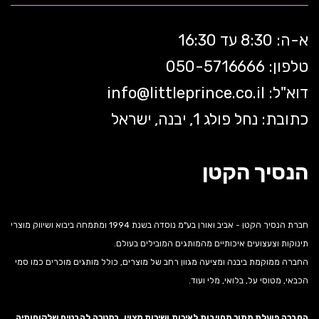
א-ה: 8:30 עד 16:30
טלפון: 050-5
716666
דוא"ל:
littleprince.co.il
info@
כתובת: נחל פולג 1, יבנה, ישראל
הנסיך הקטן
חברת הנסיך הקטן - אביב ואורן בע"מ נוסדה בשנת 1994 ומתמחה ביבוא ושיווק מוצרי
תינוקות וצעצועים איכותיים מהמותגים המובילים בעולם.
החברה ממוקמת ביבנה ומציעה מגוון רחב של מוצרים, כולל מותגים מוכרים כמו סמי
הכבאי, מטוסי על, בלואי, מלי ועוד.
החברה פועלת מתוך מחויבות לאיכות ושירות מצוין, במטרה להבטיח שלקוחותיה