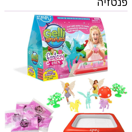
פנטזיה