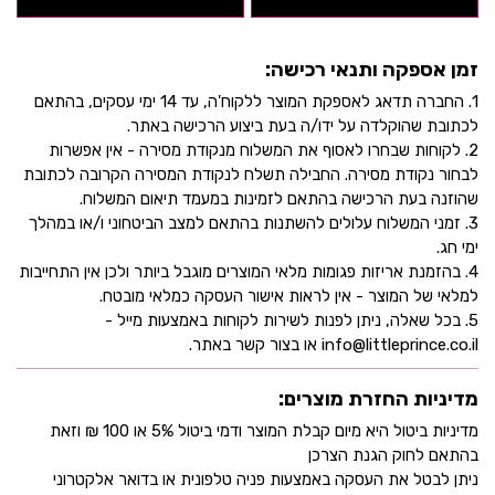
זמן אספקה ותנאי רכישה:
1. החברה תדאג לאספקת המוצר ללקוח'ה, עד 14 ימי עסקים, בהתאם
לכתובת שהוקלדה על ידו/ה בעת ביצוע הרכישה באתר.
2. לקוחות שבחרו לאסוף את המשלוח מנקודת מסירה - אין אפשרות
לבחור נקודת מסירה. החבילה תשלח לנקודת המסירה הקרובה לכתובת
שהוזנה בעת הרכישה בהתאם לזמינות במעמד תיאום המשלוח.
3. זמני המשלוח עלולים להשתנות בהתאם למצב הביטחוני ו/או במהלך
ימי חג.
4. בהזמנת אריזות פגומות מלאי המוצרים מוגבל ביותר ולכן אין התחייבות
למלאי של המוצר - אין לראות אישור העסקה כמלאי מובטח.
5. בכל שאלה, ניתן לפנות לשירות לקוחות באמצעות מייל -
info@littleprince.co.il או בצור קשר באתר.
מדיניות החזרת מוצרים:
מדיניות ביטול היא מיום קבלת המוצר ודמי ביטול 5% או 100 ₪ וזאת
בהתאם לחוק הגנת הצרכן
ניתן לבטל את העסקה באמצעות פניה טלפונית או בדואר אלקטרוני