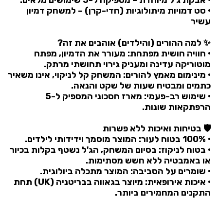
• סט דמויות מיתולוגיות (חדי-קרן) – למשחק דמיון
עשיר
✨ למה ההורים (והילדים) אוהבים את זה?
• חוויה חושית מפתחת: מעורר את הדמיון, מפתח
מוטוריקה עדינה ומעניק גירוי תחושתי מרתק.
• מינימום מאמץ להורים: המשחק קל לניקוי, אינו משאיר
כתמים ומבטיח שעות של שקט והנאה.
• שימוש רב-פעמי: מארז חסכוני המספיק ל-5
הרפתקאות שונות.
🛡️ בטיחות ואיכות ללא פשרות
• 100% בטוח לעור: המוצר מוסמך וידידותי לילדים.
• בטוח לניקוז: בסיום המשחק, הג'ל נשטף בקלות בכיור
או באמבטיה ללא חשש מסתימות.
• שומרים על הסביבה: המוצר מתכלה ביולוגית.
• איכות אירופאית: מיוצר בגאווה בבריטניה (UK) תחת
התקנים המחמירים ביותר.