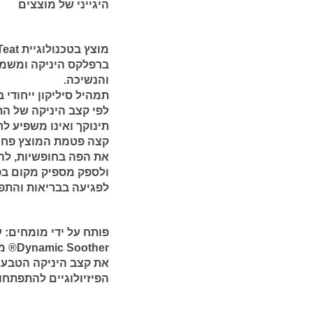
היגייני של מוצצים
מוצץ בטכנולוגיית Dynamic Teat ® לתמיכה בבריאות הפה:
ברפלקס היניקה ומשמר
והנשיכה.
תמהיל סיליקון ייחודי
לפי קצב היניקה של התי
תינוקך ואינו משפיע ל
קצה פטמת המוצץ פחוס
את הפה בחופשיות, להנ
ולספק מספיק מקום בפ
לפגיעה בבריאות והתפ
פותח על ידי מומחים:
ther
את קצב היניקה הטבעי
הפיזיולוגיים להתפתחו