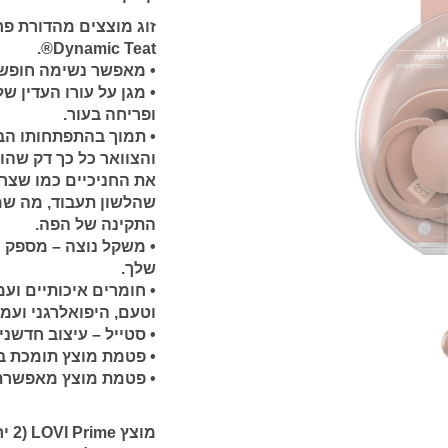
Dynamic Teat®.
• מאפשר נשימה חופש
• מגן על עורו העדין ש
ופריחה בעור.
• תמוך בהתפתחותו הב
והצוואר כל כך דק שהו
את החניכיים כמו שצרי
שהלשון תעבוד, מה שמ
התקינה של הפה.
• משקל נוצה – מספק נ
שלך.
• חומרים איכותיים ועמ
וטעם, היפואלרגני ועמי
• סטייל – עיצוב חדשני,
• פטמת מוצץ תומכת במ
• פטמת מוצץ מאפשרת ש
מוצ