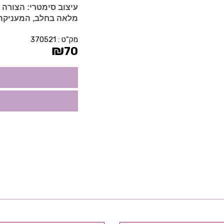
עיצוב סימטרי:
הצורה 
מלאה בחלב, המעניקה 
מק"ט :
370521
₪
70