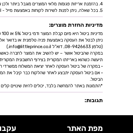
4. בהזמנת אריזות פגומות מלאי המוצרים מוגבל ביותר ולכן אין התחייבות למלאי של המוצר - אין לראות אישור העסקה כמלאי מובטח.
5. בכל שאלה, ניתן לפנות לשירות לקוחות באמצעות מייל - info@littleprince.co.il או בצור קשר באתר.
מדיניות החזרת מוצרים:
מדיניות ביטול היא מיום קבלת המוצר ודמי ביטול 5% או 100 ₪ וזאת בהתאם לחוק הגנת הצרכן
ניתן לבטל את העסקה באמצעות פניה טלפונית או בדואר אל
(טלפון 08-9426633, דוא”ל info@littleprince.co.il.)
במקרה שהביטול אושר – יש להשיב את המוצר לחברה כאשר 
תיעשה כשהוא באריזתו המקורית בצירוף החשבונית המקורית ושעדיין לא חלפו 30 יו
• במקרה של ביטול העסקה לאחר יציאת המשלוח ממשרדי החברה,
• אם ביטול העסקה יתבצע לאחר שהלקוח כבר קיבל את המוצ
הביטול.
*התמונות באתר להמחשה בלבד, יכולים להיות שינויים קלים ב
תגובות:
מפת האתר
עקבו 