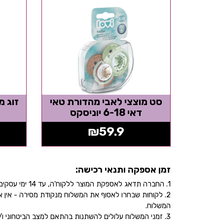
סט מוצצי לאבי מהדורת טאי
זוג מ
דאי 6-18 יוניסקס
₪
59.9
זמן אספקה ותנאי רכישה:
1. החברה תדאג לאספקת המוצר ללקוח'ה, עד 14 ימי עסקים, בהתאם לכתובת שהוקלדה על ידו/ה בעת ביצוע הרכישה באתר.
2. לקוחות שבחרו לאסוף את המשלוח מנקודת מסירה - אי
המשלוח.
3. זמני המשלוח עלולים להשתנות בהתאם למצב הביטחוני ו/או במהלך ימי חג.