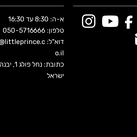
א-ה: 8:30 עד 16:30
טלפון: 050-5
716666
דוא"ל:
littleprince.c
o@
o.il
כתובת: נחל פולג 1, יב
ישראל