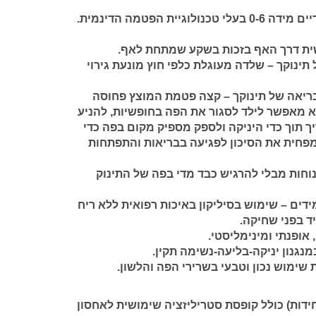
זוג מוצצים מהדורת פריים מידה 0-6 בעלי טכנולוגיית הפטמה הדינמית.
ית דרך האף בזכות בשקע שמתחת לאף.
ל תינוקך – שלדה מעוגלת כלפי חוץ מונעת גירוי
ריאה של תינוקך – קצה פטמת המוצץ פחוסה
א מאפשר לילד לסגור את הפה בחופשיות, להניע
ך תוך כדי היניקה ולספק מספיק מקום בפה כדי
פחית את הסיכון לפגיעה בבריאות והתפתחות
וחות מבלי להרגיש כבד מדי בפה של התינוק
ידים – שימוש בסיליקון באיכות רפואית ללא ריח
ד בפני שחיקה.
 אופנתי ומינימליסטי.
נגנון יניקה-בליעה-נשימה תקין.
ימוש נכון וטבעי בשרירי הפה והלשון.
ץ LOVI Prime (2 יחידות) כולל קופסת סטריליזציה שימושית לאחסון