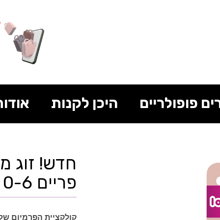
ים פופולריים
היכן לקנות
אודות
חדש! זוג מ
פריים 0-6 צבע פודרה וסומק
קולקציית הפרמיום של לאבי LOVI Prime כשסטייל ו