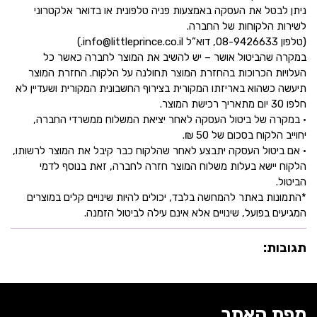
ניתן לבטל את העסקה באמצעות פניה טלפונית או בדואר אלקטרוני
לשירות הלקוחות של החברה.
(טלפון 08-9426633, דוא”ל info@littleprince.co.il.)
במקרה שהביטול אושר – יש להשיב את המוצר לחברה כאשר כל
העלויות הכרוכות בהחזרת המוצר תחולנה על הלקוח. החזרת המוצר
תיעשה כשהוא באריזתו המקורית בצירוף החשבונית המקורית ושעדיין לא
חלפו 30 יום מתאריך רכישת המוצר.
• במקרה של ביטול העסקה לאחר יציאת המשלוח ממשרדי החברה,
יחוייב הלקוח בסכום של 50 ₪.
• אם ביטול העסקה יתבצע לאחר שהלקוח כבר קיבל את המוצר לרשותו,
הלקוח יישא בעלות משלוח המוצר חזרה לחברה, זאת בנוסף לדמי
הביטול.
*התמונות באתר להמחשה בלבד, יכולים להיות שינויים קלים במוצרים
המגיעים בפועל, שינויים אלא אינם עילה לביטול הזמנה.
תגובות:
מפת האתר