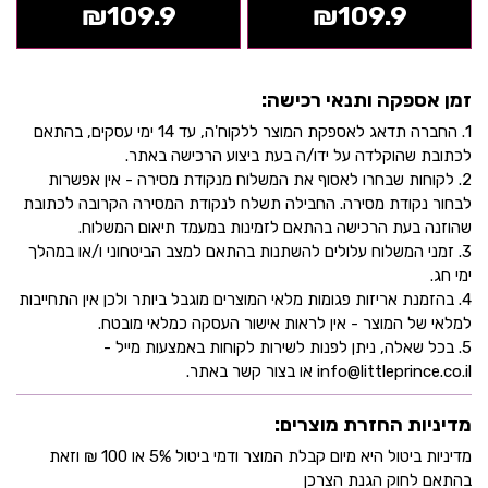
₪
109.9
₪
109.9
זמן אספקה ותנאי רכישה:
1. החברה תדאג לאספקת המוצר ללקוח'ה, עד 14 ימי עסקים, בהתאם
לכתובת שהוקלדה על ידו/ה בעת ביצוע הרכישה באתר.
2. לקוחות שבחרו לאסוף את המשלוח מנקודת מסירה - אין אפשרות
לבחור נקודת מסירה. החבילה תשלח לנקודת המסירה הקרובה לכתובת
שהוזנה בעת הרכישה בהתאם לזמינות במעמד תיאום המשלוח.
3. זמני המשלוח עלולים להשתנות בהתאם למצב הביטחוני ו/או במהלך
ימי חג.
4. בהזמנת אריזות פגומות מלאי המוצרים מוגבל ביותר ולכן אין התחייבות
למלאי של המוצר - אין לראות אישור העסקה כמלאי מובטח.
5. בכל שאלה, ניתן לפנות לשירות לקוחות באמצעות מייל -
info@littleprince.co.il או בצור קשר באתר.
מדיניות החזרת מוצרים:
מדיניות ביטול היא מיום קבלת המוצר ודמי ביטול 5% או 100 ₪ וזאת
בהתאם לחוק הגנת הצרכן