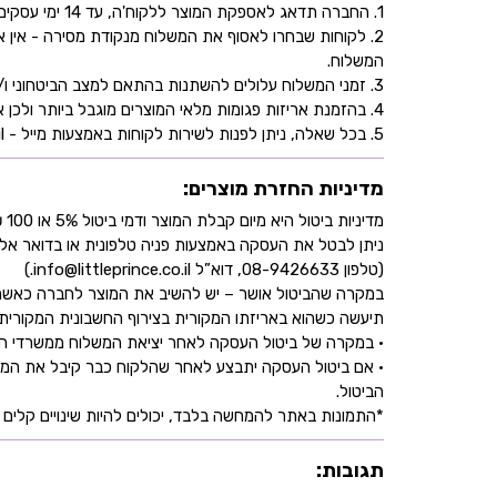
1. החברה תדאג לאספקת המוצר ללקוח'ה, עד 14 ימי עסקים, בהתאם לכתובת שהוקלדה על ידו/ה בעת ביצוע הרכישה באתר.
2. לקוחות שבחרו לאסוף את המשלוח מנקודת מסירה - אי
המשלוח.
3. זמני המשלוח עלולים להשתנות בהתאם למצב הביטחוני ו/או במהלך ימי חג.
4. בהזמנת אריזות פגומות מלאי המוצרים מוגבל ביותר ולכן אין התחייבות למלאי של המוצר - אין לראות אישור העסקה כמלאי מובטח.
5. בכל שאלה, ניתן לפנות לשירות לקוחות באמצעות מייל - info@littleprince.co.il או בצור קשר באתר.
מדיניות החזרת מוצרים:
מדיניות ביטול היא מיום קבלת המוצר ודמי ביטול 5% או 100 ₪ וזאת בהתאם לחוק הגנת הצרכן
ניתן לבטל את העסקה באמצעות פניה טלפונית או בדואר אל
(טלפון 08-9426633, דוא”ל info@littleprince.co.il.)
במקרה שהביטול אושר – יש להשיב את המוצר לחברה כאשר 
תיעשה כשהוא באריזתו המקורית בצירוף החשבונית המקורית ושעדיין לא חלפו 30 יו
• במקרה של ביטול העסקה לאחר יציאת המשלוח ממשרדי החברה,
• אם ביטול העסקה יתבצע לאחר שהלקוח כבר קיבל את המוצ
הביטול.
*התמונות באתר להמחשה בלבד, יכולים להיות שינויים קלים ב
תגובות: