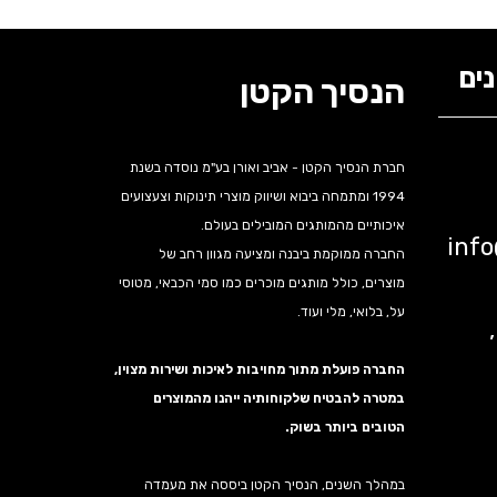
ים
הנסיך הקטן
חברת הנסיך הקטן - אביב ואורן בע"מ נוסדה בשנת
1994 ומתמחה ביבוא ושיווק מוצרי תינוקות וצעצועים
איכותיים מהמותגים המובילים בעולם.
inf
החברה ממוקמת ביבנה ומציעה מגוון רחב של
מוצרים, כולל מותגים מוכרים כמו סמי הכבאי, מטוסי
על, בלואי, מלי ועוד.
נה,
החברה פועלת מתוך מחויבות לאיכות ושירות מצוין,
במטרה להבטיח שלקוחותיה ייהנו מהמוצרים
הטובים ביותר בשוק.
במהלך השנים, הנסיך הקטן ביססה את מעמדה