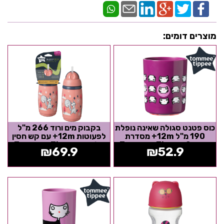
מוצרים דומים:
כוס פטנט סגולה שאינה נופלת
בקבוק מים ורוד 266 מ"ל
190 מ"ל 12m+ מסדרת
לפעוטות 12m+ עם קש חסין
Tommee Tippee Super
דליפות Tommee Tippee
₪
69.9
₪
52.9
Cup - הדפס...
Superstar