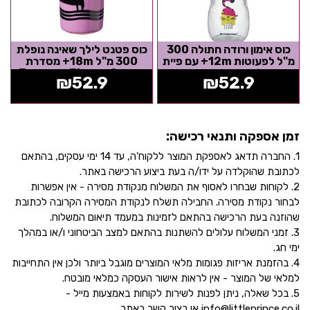
כוס אימון ורודה חתולה 300
כוס פטנט לילך שאינה נופלת
מ"ל לפעוטות 12m+ עם פיית
300 מ"ל 18m+ מסדרת
סיליקון רכה מסדרת
Tommee Tippee Super
₪
52.9
₪
52.9
Tommee...
Cup - הדפס חתול
זמן אספקה ותנאי רכישה:
1. החברה תדאג לאספקת המוצר ללקוח'ה, עד 14 ימי עסקים, בהתאם
לכתובת שהוקלדה על ידו/ה בעת ביצוע הרכישה באתר.
2. לקוחות שבחרו לאסוף את המשלוח מנקודת מסירה - אין אפשרות
לבחור נקודת מסירה. החבילה תשלח לנקודת המסירה הקרובה לכתובת
שהוזנה בעת הרכישה בהתאם לזמינות במעמד תיאום המשלוח.
3. זמני המשלוח עלולים להשתנות בהתאם למצב הביטחוני ו/או במהלך
ימי חג.
4. בהזמנת אריזות פגומות מלאי המוצרים מוגבל ביותר ולכן אין התחייבות
למלאי של המוצר - אין לראות אישור העסקה כמלאי מובטח.
5. בכל שאלה, ניתן לפנות לשירות לקוחות באמצעות מייל -
info@littleprince.co.il או בצור קשר באתר.