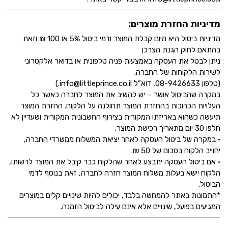
מדיניות החזרת מוצרים:
מדיניות ביטול היא מיום קבלת המוצר ודמי ביטול 5% או 100 ₪ וזאת
בהתאם לחוק הגנת הצרכן
ניתן לבטל את העסקה באמצעות פניה טלפונית או בדואר אלקטרוני
לשירות הלקוחות של החברה.
(טלפון 08-9426633, דוא”ל info@littleprince.co.il.)
במקרה שהביטול אושר – יש להשיב את המוצר לחברה כאשר כל
העלויות הכרוכות בהחזרת המוצר תחולנה על הלקוח. החזרת המוצר
תיעשה כשהוא באריזתו המקורית בצירוף החשבונית המקורית ושעדיין לא
חלפו 30 יום מתאריך רכישת המוצר.
• במקרה של ביטול העסקה לאחר יציאת המשלוח ממשרדי החברה,
יחוייב הלקוח בסכום של 50 ₪.
• אם ביטול העסקה יתבצע לאחר שהלקוח כבר קיבל את המוצר לרשותו,
הלקוח יישא בעלות משלוח המוצר חזרה לחברה, זאת בנוסף לדמי
הביטול.
*התמונות באתר להמחשה בלבד, יכולים להיות שינויים קלים במוצרים
המגיעים בפועל, שינויים אלא אינם עילה לביטול הזמנה.