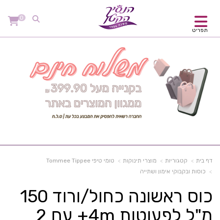
0
תפריט
דף בית
קטגוריות
מוצרי תינוקות
טומי טיפי Tommee Tippee
כוסות ובקבוקי אימון ושתייה
כוס ראשונה כחול/ורוד 150
מ"ל לפעוטות 4m+ עם 2