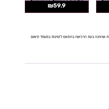
Tomm
דליפות Tommee Tippee
₪
59.9
Superstar
בת שהוזנה בעת הרכישה בהתאם לזמינות במעמד תיאום