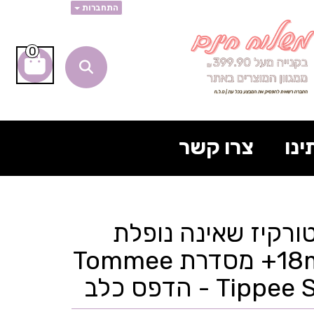
התחברות
0
ינו
צרו קשר
ורקיז שאינה נופלת
300 מ"ל 18m+ מסדרת Tommee
T - הדפס כלב