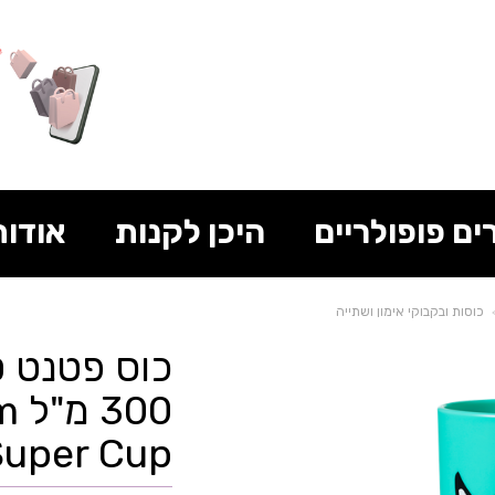
ים פופולריים
היכן לקנות
אודות
כוסות ובקבוקי אימון ושתייה
כוס פטנט ט
ippee Super Cup