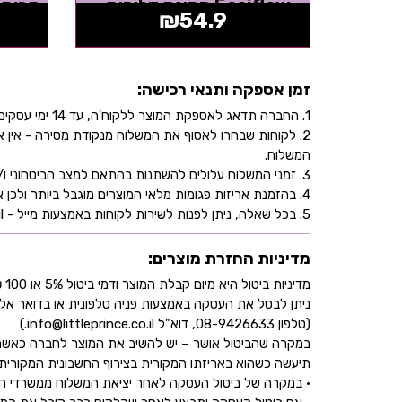
Easiflow חסינת דליפות -
₪
54.9
אדום איור דב
זמן אספקה ותנאי רכישה:
1. החברה תדאג לאספקת המוצר ללקוח'ה, עד 14 ימי עסקים, בהתאם לכתובת שהוקלדה על ידו/ה בעת ביצוע הרכישה באתר.
2. לקוחות שבחרו לאסוף את המשלוח מנקודת מסירה - אי
המשלוח.
3. זמני המשלוח עלולים להשתנות בהתאם למצב הביטחוני ו/או במהלך ימי חג.
4. בהזמנת אריזות פגומות מלאי המוצרים מוגבל ביותר ולכן אין התחייבות למלאי של המוצר - אין לראות אישור העסקה כמלאי מובטח.
5. בכל שאלה, ניתן לפנות לשירות לקוחות באמצעות מייל - info@littleprince.co.il או בצור קשר באתר.
מדיניות החזרת מוצרים:
מדיניות ביטול היא מיום קבלת המוצר ודמי ביטול 5% או 100 ₪ וזאת בהתאם לחוק הגנת הצרכן
ניתן לבטל את העסקה באמצעות פניה טלפונית או בדואר אל
(טלפון 08-9426633, דוא”ל info@littleprince.co.il.)
במקרה שהביטול אושר – יש להשיב את המוצר לחברה כאשר 
תיעשה כשהוא באריזתו המקורית בצירוף החשבונית המקורית ושעדיין לא חלפו 30 יו
• במקרה של ביטול העסקה לאחר יציאת המשלוח ממשרדי החברה,