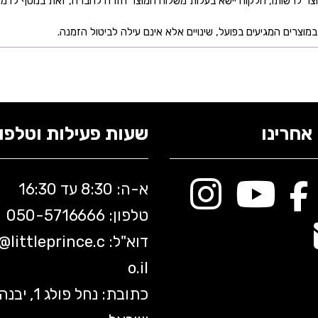
ר לרשותו, הלקוח יישא בעלות משלוח המוצר חזרה לחברה, זאת בנוסף לדמי
מוצרים המגיעים בפועל, שינויים אלא אינם עילה לביטול הזמנה.
אחרינו
שעות פעילות וטלפונ
א-ה: 8:30 עד 16:30
טלפון: 050-5
716666
דוא"ל:
littleprince.c
o@
o.il
כתובת: נחל פולג 1, יב