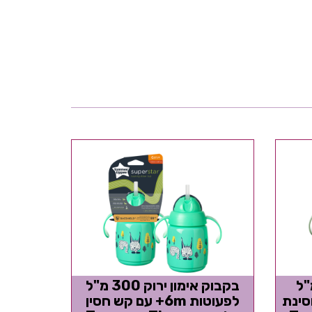
 ירוקה 190 מ"ל
בקבוק אימון ירוק 300 מ"ל
ה חסינת
לפעוטות 6m+ עם קש חסין