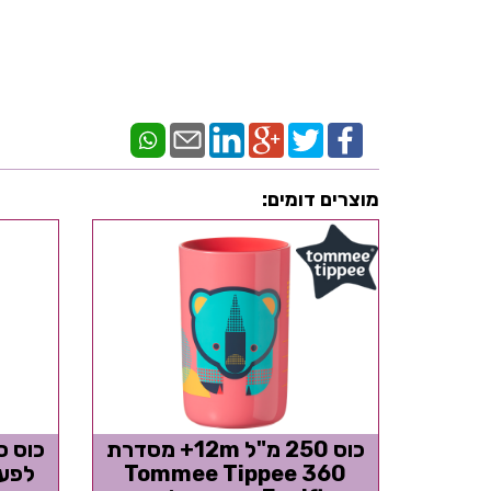
מוצרים דומים:
כוס 250 מ"ל 12m+ מסדרת
360 Tommee Tippee