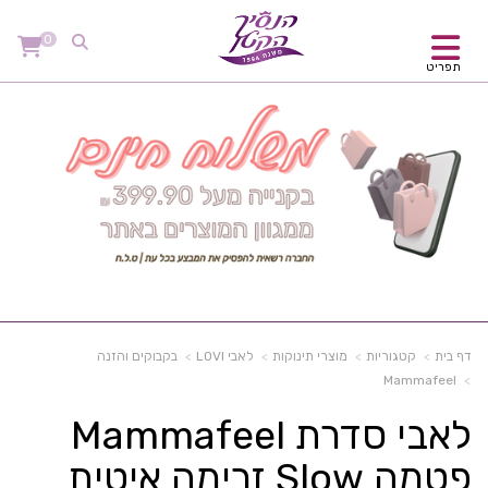
0
תפריט
דף בית
קטגוריות
מוצרי תינוקות
לאבי LOVI
בקבוקים והזנה
Mammafeel
לאבי סדרת Mammafeel
פטמה Slow זרימה איטית