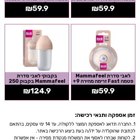
6+ שלב שני
0+ ניובורן
₪
59.9
₪
59.9
לאבי סדרת Mammafeel
בקבוקי לאבי סדרת
פטמה Fast זרימה מהירה 9+
Mammafeel בקבוק 250
שלב שלישי
מ"ל זרימה איטית 3+
₪
124.9
₪
59.9
זמן אספקה ותנאי רכישה:
1. החברה תדאג לאספקת המוצר ללקוח'ה, עד 14 ימי עסקים, בהתאם
לכתובת שהוקלדה על ידו/ה בעת ביצוע הרכישה באתר.
2. לקוחות שבחרו לאסוף את המשלוח מנקודת מסירה - אין אפשרות