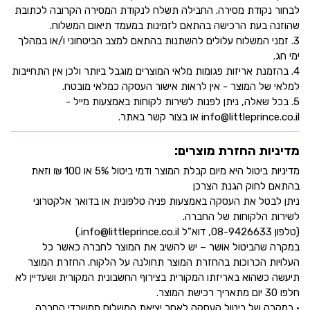
לבחור נקודת מסירה. החבילה תשלח לנקודת המסירה הקרובה לכתובת
שהוזנה בעת הרכישה בהתאם לזמינות במעמד תיאום המשלוח.
3. זמני המשלוח עלולים להשתנות בהתאם למצב הביטחוני ו/או במהלך
ימי חג.
4. בהזמנת אריזות פגומות מלאי המוצרים מוגבל ביותר ולכן אין התחייבות
למלאי של המוצר - אין לראות אישור העסקה כמלאי מובטח.
5. בכל שאלה, ניתן לפנות לשירות לקוחות באמצעות מייל -
info@littleprince.co.il או בצור קשר באתר.
מדיניות החזרת מוצרים:
מדיניות ביטול היא מיום קבלת המוצר ודמי ביטול 5% או 100 ₪ וזאת
בהתאם לחוק הגנת הצרכן
ניתן לבטל את העסקה באמצעות פניה טלפונית או בדואר אלקטרוני
לשירות הלקוחות של החברה.
(טלפון 08-9426633, דוא”ל info@littleprince.co.il.)
במקרה שהביטול אושר – יש להשיב את המוצר לחברה כאשר כל
העלויות הכרוכות בהחזרת המוצר תחולנה על הלקוח. החזרת המוצר
תיעשה כשהוא באריזתו המקורית בצירוף החשבונית המקורית ושעדיין לא
חלפו 30 יום מתאריך רכישת המוצר.
• במקרה של ביטול העסקה לאחר יציאת המשלוח ממשרדי החברה,