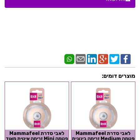
מוצרים דומים:
לאבי סדרת Mammafeel
לאבי סדרת Mammafeel
פטמה Medium זרימה בינונית
פטמה Mini זרימה איטית מאוד