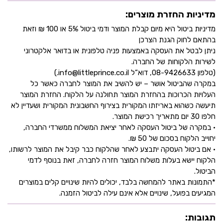
מדיניות החזרת מוצרים:
מדיניות ביטול היא מיום קבלת המוצר ודמי ביטול 5% או 100 ₪ וזאת
בהתאם לחוק הגנת הצרכן
ניתן לבטל את העסקה באמצעות פניה טלפונית או בדואר אלקטרוני
לשירות הלקוחות של החברה.
(טלפון 08-9426633, דוא”ל info@littleprince.co.il.)
במקרה שהביטול אושר – יש להשיב את המוצר לחברה כאשר כל
העלויות הכרוכות בהחזרת המוצר תחולנה על הלקוח. החזרת המוצר
תיעשה כשהוא באריזתו המקורית בצירוף החשבונית המקורית ושעדיין לא
חלפו 30 יום מתאריך רכישת המוצר.
• במקרה של ביטול העסקה לאחר יציאת המשלוח ממשרדי החברה,
יחוייב הלקוח בסכום של 50 ₪.
• אם ביטול העסקה יתבצע לאחר שהלקוח כבר קיבל את המוצר לרשותו,
הלקוח יישא בעלות משלוח המוצר חזרה לחברה, זאת בנוסף לדמי
הביטול.
*התמונות באתר להמחשה בלבד, יכולים להיות שינויים קלים במוצרים
המגיעים בפועל, שינויים אלא אינם עילה לביטול הזמנה.
תגובות: