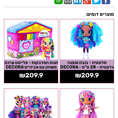
מוצרים דומים:
סלסטיה - בובת אופנה
חנות המדבקות - פלייסט ערכת
גלקטית - 28 ס"מ - DECORA
משחק עם אביזרים DECORA
₪
209.9
₪
209.9