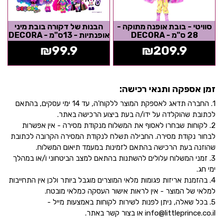
סוויטי - בובת אופנה מתוקה -
הבנות של דקורה בובת מיני
28 ס"מ - DECORA
אופנתיות - 13ס"מ - DECORA
₪
99.9
₪
209.9
זמן אספקה ותנאי רכישה:
1. החברה תדאג לאספקת המוצר ללקוח'ה, עד 14 ימי עסקים, בהתאם
לכתובת שהוקלדה על ידו/ה בעת ביצוע הרכישה באתר.
2. לקוחות שבחרו לאסוף את המשלוח מנקודת מסירה - אין אפשרות
לבחור נקודת מסירה. החבילה תשלח לנקודת המסירה הקרובה לכתובת
שהוזנה בעת הרכישה בהתאם לזמינות במעמד תיאום המשלוח.
3. זמני המשלוח עלולים להשתנות בהתאם למצב הביטחוני ו/או במהלך
ימי חג.
4. בהזמנת אריזות פגומות מלאי המוצרים מוגבל ביותר ולכן אין התחייבות
למלאי של המוצר - אין לראות אישור העסקה כמלאי מובטח.
5. בכל שאלה, ניתן לפנות לשירות לקוחות באמצעות מייל -
info@littleprince.co.il או בצור קשר באתר.