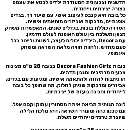
חדשנית וצבעונית המעודדת ילדים לבטא את עצמם
בצורה יצירתית וייחודית.
כל בובה היא קנבס לעיצוב אישי, עם שיער רך, בגדים
אופנתיים, מדבקות ואביזרים מותאמים אישית.
הסדרה כוללת בובות בגדלים שונים, המאפשרות משחק
מגוון ומשלבת בין עולם האופנה לעולם הדמיון.
עם Decora, הילדים יכולים לעצב, לשנות וליצור בכל
פעם מחדש, ולחוות חוויה מלאת השראה ומשחק
אינסופי.
בובות Decora Fashion Girlz בגובה 28 ס”מ מציגות
צבעים מרהיבים וסגנון מדהים.
הן ניתנות להזזה ולהתאמה אישית, ומגיעות עם בגדים,
אביזרים ומדבקות שניתן לחלוק, מה שהופך כל בובה
לייחודית וחגיגה נועזת של יצירתיות.
לונה הגותית מביאה איתה מסתורין עמוק וקסם אפל.
עם סגנון כהה ומעורר השראה, היא מלכת הלילה
שיוצרת טרנדים ייחודיים משלה.
• בובה בגובה 28 ס”מ עם שיער רך וצבעוני.