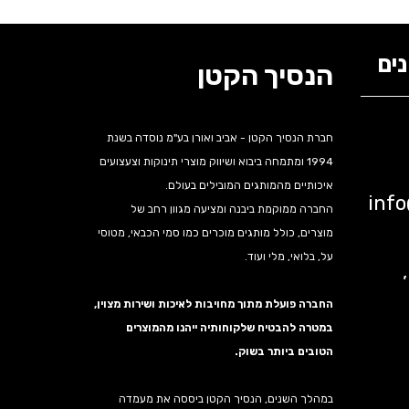
ים
הנסיך הקטן
חברת הנסיך הקטן - אביב ואורן בע"מ נוסדה בשנת
1994 ומתמחה ביבוא ושיווק מוצרי תינוקות וצעצועים
איכותיים מהמותגים המובילים בעולם.
inf
החברה ממוקמת ביבנה ומציעה מגוון רחב של
מוצרים, כולל מותגים מוכרים כמו סמי הכבאי, מטוסי
על, בלואי, מלי ועוד.
נה,
החברה פועלת מתוך מחויבות לאיכות ושירות מצוין,
במטרה להבטיח שלקוחותיה ייהנו מהמוצרים
הטובים ביותר בשוק.
במהלך השנים, הנסיך הקטן ביססה את מעמדה