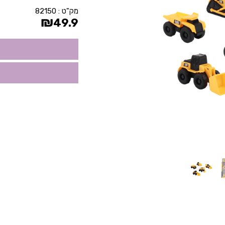
מק"ט :
82150
₪
49.9