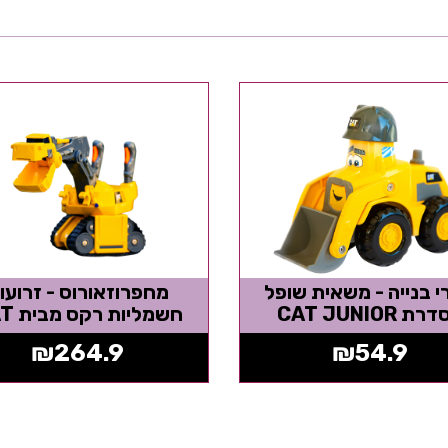
 בנייה - משאית שופל
מחפרוזאורוס - זרועו
ת CAT JUNIOR
חשמליות רקס מבית CAT
₪
264.9
₪
54.9