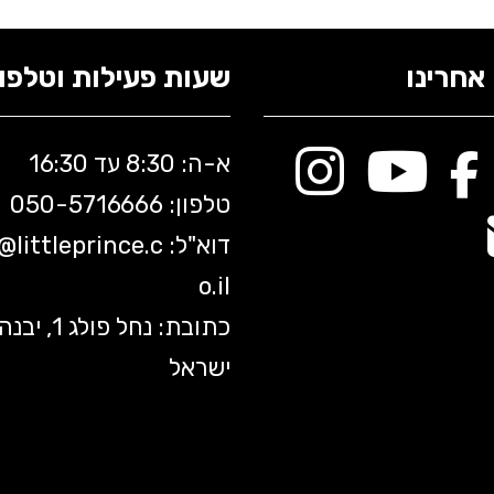
אחרינו
שעות פעילות וטלפונ
א-ה: 8:30 עד 16:30
טלפון: 050-5
716666
דוא"ל:
littleprince.c
o@
o.il
כתובת: נחל פולג 1, יב
ישראל