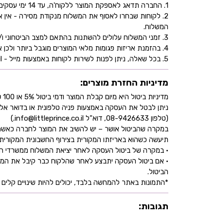
1. החברה תדאג לאספקת המוצר ללקוח'ה, עד 14 ימי עסקים, בהתאם לכתובת שהוקלדה על ידו/ה בעת ביצוע הרכישה באתר.
2. לקוחות שבחרו לאסוף את המשלוח מנקודת מסירה - אי
המשלוח.
3. זמני המשלוח עלולים להשתנות בהתאם למצב הביטחוני ו/או במהלך ימי חג.
4. בהזמנת אריזות פגומות מלאי המוצרים מוגבל ביותר ולכן אין התחייבות למלאי של המוצר - אין לראות אישור העסקה כמלאי מובטח.
5. בכל שאלה, ניתן לפנות לשירות לקוחות באמצעות מייל - info@littleprince.co.il או בצור קשר באתר.
מדיניות החזרת מוצרים:
מדיניות ביטול היא מיום קבלת המוצר ודמי ביטול 5% או 100 ₪ וזאת בהתאם לחוק הגנת הצרכן
ניתן לבטל את העסקה באמצעות פניה טלפונית או בדואר אל
(טלפון 08-9426633, דוא”ל info@littleprince.co.il.)
במקרה שהביטול אושר – יש להשיב את המוצר לחברה כאשר 
תיעשה כשהוא באריזתו המקורית בצירוף החשבונית המקורית ושעדיין לא חלפו 30 יו
• במקרה של ביטול העסקה לאחר יציאת המשלוח ממשרדי החברה,
• אם ביטול העסקה יתבצע לאחר שהלקוח כבר קיבל את המוצ
הביטול.
*התמונות באתר להמחשה בלבד, יכולים להיות שינויים קלים ב
תגובות: