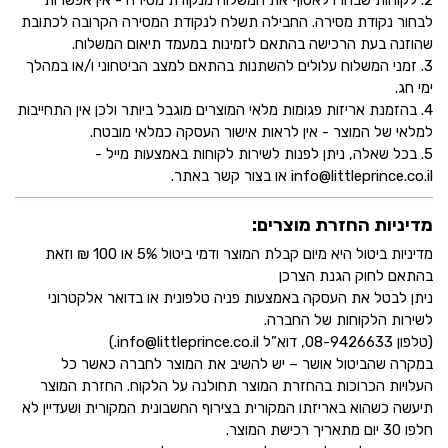
2. לקוחות שבחרו לאסוף את המשלוח מנקודת מסירה - אין אפשרות
לבחור נקודת מסירה. החבילה תשלח לנקודת המסירה הקרובה לכתובת
שהוזנה בעת הרכישה בהתאם לזמינות במעמד תיאום המשלוח.
3. זמני המשלוח עלולים להשתנות בהתאם למצב הביטחוני ו/או במהלך
ימי חג.
4. בהזמנת אריזות פגומות מלאי המוצרים מוגבל ביותר ולכן אין התחייבות
למלאי של המוצר - אין לראות אישור העסקה כמלאי מובטח.
5. בכל שאלה, ניתן לפנות לשירות לקוחות באמצעות מייל -
info@littleprince.co.il או בצור קשר באתר.
מדיניות החזרת מוצרים:
מדיניות ביטול היא מיום קבלת המוצר ודמי ביטול 5% או 100 ₪ וזאת
בהתאם לחוק הגנת הצרכן
ניתן לבטל את העסקה באמצעות פניה טלפונית או בדואר אלקטרוני
לשירות הלקוחות של החברה.
(טלפון 08-9426633, דוא”ל info@littleprince.co.il.)
במקרה שהביטול אושר – יש להשיב את המוצר לחברה כאשר כל
העלויות הכרוכות בהחזרת המוצר תחולנה על הלקוח. החזרת המוצר
תיעשה כשהוא באריזתו המקורית בצירוף החשבונית המקורית ושעדיין לא
חלפו 30 יום מתאריך רכישת המוצר.