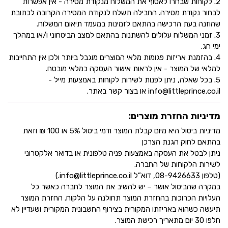
2. לקוחות שבחרו לאסוף את המשלוח מנקודת מסירה - אין אפשרות
לבחור נקודת מסירה. החבילה תשלח לנקודת המסירה הקרובה לכתובת
שהוזנה בעת הרכישה בהתאם לזמינות במעמד תיאום המשלוח.
3. זמני המשלוח עלולים להשתנות בהתאם למצב הביטחוני ו/או במהלך
ימי חג.
4. בהזמנת אריזות פגומות מלאי המוצרים מוגבל ביותר ולכן אין התחייבות
למלאי של המוצר - אין לראות אישור העסקה כמלאי מובטח.
5. בכל שאלה, ניתן לפנות לשירות לקוחות באמצעות מייל -
info@littleprince.co.il או בצור קשר באתר.
מדיניות החזרת מוצרים:
מדיניות ביטול היא מיום קבלת המוצר ודמי ביטול 5% או 100 ₪ וזאת
בהתאם לחוק הגנת הצרכן
ניתן לבטל את העסקה באמצעות פניה טלפונית או בדואר אלקטרוני
לשירות הלקוחות של החברה.
(טלפון 08-9426633, דוא”ל info@littleprince.co.il.)
במקרה שהביטול אושר – יש להשיב את המוצר לחברה כאשר כל
העלויות הכרוכות בהחזרת המוצר תחולנה על הלקוח. החזרת המוצר
תיעשה כשהוא באריזתו המקורית בצירוף החשבונית המקורית ושעדיין לא
חלפו 30 יום מתאריך רכישת המוצר.