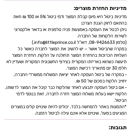
מדיניות החזרת מוצרים:
מדיניות ביטול היא מיום קבלת המוצר ודמי ביטול 5% או 100 ₪ וזאת
בהתאם לחוק הגנת הצרכן
ניתן לבטל את העסקה באמצעות פניה טלפונית או בדואר אלקטרוני
לשירות הלקוחות של החברה.
(טלפון 08-9426633, דוא”ל info@littleprince.co.il.)
במקרה שהביטול אושר – יש להשיב את המוצר לחברה כאשר כל
העלויות הכרוכות בהחזרת המוצר תחולנה על הלקוח. החזרת המוצר
תיעשה כשהוא באריזתו המקורית בצירוף החשבונית המקורית ושעדיין לא
חלפו 30 יום מתאריך רכישת המוצר.
• במקרה של ביטול העסקה לאחר יציאת המשלוח ממשרדי החברה,
יחוייב הלקוח בסכום של 50 ₪.
• אם ביטול העסקה יתבצע לאחר שהלקוח כבר קיבל את המוצר לרשותו,
הלקוח יישא בעלות משלוח המוצר חזרה לחברה, זאת בנוסף לדמי
הביטול.
*התמונות באתר להמחשה בלבד, יכולים להיות שינויים קלים במוצרים
המגיעים בפועל, שינויים אלא אינם עילה לביטול הזמנה.
תגובות: