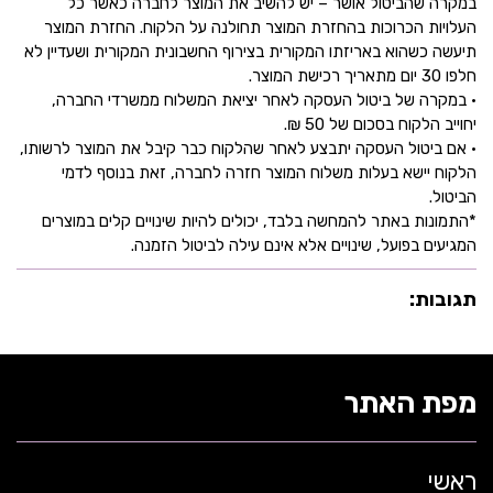
במקרה שהביטול אושר – יש להשיב את המוצר לחברה כאשר כל
העלויות הכרוכות בהחזרת המוצר תחולנה על הלקוח. החזרת המוצר
תיעשה כשהוא באריזתו המקורית בצירוף החשבונית המקורית ושעדיין לא
חלפו 30 יום מתאריך רכישת המוצר.
• במקרה של ביטול העסקה לאחר יציאת המשלוח ממשרדי החברה,
יחוייב הלקוח בסכום של 50 ₪.
• אם ביטול העסקה יתבצע לאחר שהלקוח כבר קיבל את המוצר לרשותו,
הלקוח יישא בעלות משלוח המוצר חזרה לחברה, זאת בנוסף לדמי
הביטול.
*התמונות באתר להמחשה בלבד, יכולים להיות שינויים קלים במוצרים
המגיעים בפועל, שינויים אלא אינם עילה לביטול הזמנה.
תגובות:
מפת האתר
ראשי