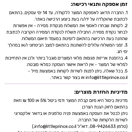
זמן אספקה ותנאי רכישה:
1. החברה תדאג לאספקת המוצר ללקוח'ה, עד 14 ימי עסקים, בהתאם
לכתובת שהוקלדה על ידו/ה בעת ביצוע הרכישה באתר.
2. לקוחות שבחרו לאסוף את המשלוח מנקודת מסירה - אין אפשרות
לבחור נקודת מסירה. החבילה תשלח לנקודת המסירה הקרובה לכתובת
שהוזנה בעת הרכישה בהתאם לזמינות במעמד תיאום המשלוח.
3. זמני המשלוח עלולים להשתנות בהתאם למצב הביטחוני ו/או במהלך
ימי חג.
4. בהזמנת אריזות פגומות מלאי המוצרים מוגבל ביותר ולכן אין התחייבות
למלאי של המוצר - אין לראות אישור העסקה כמלאי מובטח.
5. בכל שאלה, ניתן לפנות לשירות לקוחות באמצעות מייל -
info@littleprince.co.il או בצור קשר באתר.
מדיניות החזרת מוצרים:
מדיניות ביטול היא מיום קבלת המוצר ודמי ביטול 5% או 100 ₪ וזאת
בהתאם לחוק הגנת הצרכן
ניתן לבטל את העסקה באמצעות פניה טלפונית או בדואר אלקטרוני
לשירות הלקוחות של החברה.
(טלפון 08-9426633, דוא”ל info@littleprince.co.il.)