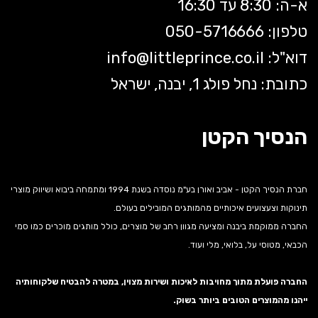
א-ה: 8:30 עד 16:30
טלפון: 050-5
716666
דוא"ל:
littleprince.co.il
info@
כתובת: נחל פולג 1, יבנה, ישראל
הנסיך הקטן
חברת הנסיך הקטן - אביב ואורן בע"מ נוסדה בשנת 1994 ומתמחה ביבוא ושיווק מוצרי
תינוקות וצעצועים איכותיים מהמותגים המובילים בעולם.
החברה ממוקמת ביבנה ומציעה מגוון רחב של מוצרים, כולל מותגים מוכרים כמו סמי
הכבאי, מטוסי על, בלואי, מלי ועוד.
החברה פועלת מתוך מחויבות לאיכות ושירות מצוין, במטרה להבטיח שלקוחותיה
ייהנו מהמוצרים הטובים ביותר בשוק.