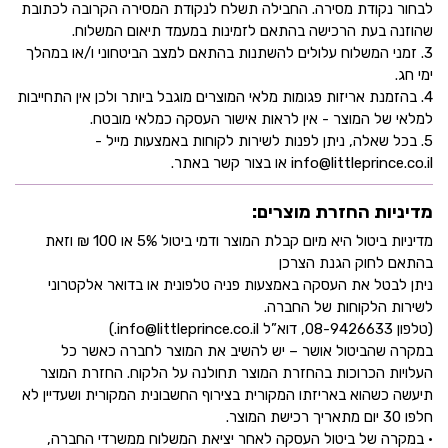
לבחור נקודת מסירה. החבילה תשלח לנקודת המסירה הקרובה לכתובת
שהוזנה בעת הרכישה בהתאם לזמינות במעמד תיאום המשלוח.
3. זמני המשלוח עלולים להשתנות בהתאם למצב הביטחוני ו/או במהלך
ימי חג.
4. בהזמנת אריזות פגומות מלאי המוצרים מוגבל ביותר ולכן אין התחייבות
למלאי של המוצר - אין לראות אישור העסקה כמלאי מובטח.
5. בכל שאלה, ניתן לפנות לשירות לקוחות באמצעות מייל -
info@littleprince.co.il או בצור קשר באתר.
מדיניות החזרת מוצרים:
מדיניות ביטול היא מיום קבלת המוצר ודמי ביטול 5% או 100 ₪ וזאת
בהתאם לחוק הגנת הצרכן
ניתן לבטל את העסקה באמצעות פניה טלפונית או בדואר אלקטרוני
לשירות הלקוחות של החברה.
(טלפון 08-9426633, דוא”ל info@littleprince.co.il.)
במקרה שהביטול אושר – יש להשיב את המוצר לחברה כאשר כל
העלויות הכרוכות בהחזרת המוצר תחולנה על הלקוח. החזרת המוצר
תיעשה כשהוא באריזתו המקורית בצירוף החשבונית המקורית ושעדיין לא
חלפו 30 יום מתאריך רכישת המוצר.
• במקרה של ביטול העסקה לאחר יציאת המשלוח ממשרדי החברה,