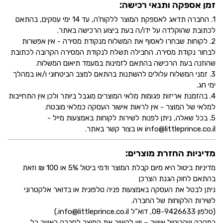
זמן אספקה ותנאי רכישה:
1. החברה תדאג לאספקת המוצר ללקוח'ה, עד 14 ימי עסקים, בהתאם
לכתובת שהוקלדה על ידו/ה בעת ביצוע הרכישה באתר.
2. לקוחות שבחרו לאסוף את המשלוח מנקודת מסירה - אין אפשרות
לבחור נקודת מסירה. החבילה תשלח לנקודת המסירה הקרובה לכתובת
שהוזנה בעת הרכישה בהתאם לזמינות במעמד תיאום המשלוח.
3. זמני המשלוח עלולים להשתנות בהתאם למצב הביטחוני ו/או במהלך
ימי חג.
4. בהזמנת אריזות פגומות מלאי המוצרים מוגבל ביותר ולכן אין התחייבות
למלאי של המוצר - אין לראות אישור העסקה כמלאי מובטח.
5. בכל שאלה, ניתן לפנות לשירות לקוחות באמצעות מייל -
info@littleprince.co.il או בצור קשר באתר.
מדיניות החזרת מוצרים:
מדיניות ביטול היא מיום קבלת המוצר ודמי ביטול 5% או 100 ₪ וזאת
בהתאם לחוק הגנת הצרכן
ניתן לבטל את העסקה באמצעות פניה טלפונית או בדואר אלקטרוני
לשירות הלקוחות של החברה.
(טלפון 08-9426633, דוא”ל info@littleprince.co.il.)
במקרה שהביטול אושר – יש להשיב את המוצר לחברה כאשר כל