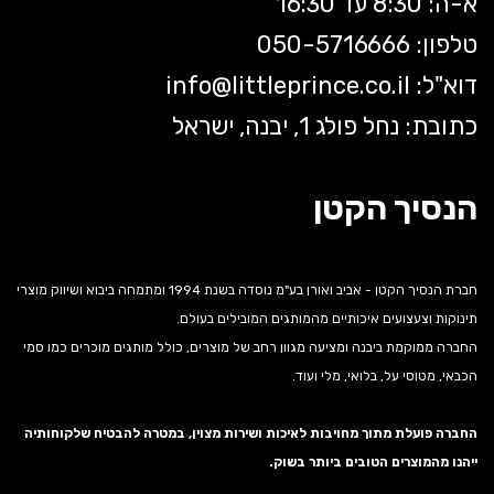
א-ה: 8:30 עד 16:30
טלפון: 050-5
716666
דוא"ל:
littleprince.co.il
info@
כתובת: נחל פולג 1, יבנה, ישראל
הנסיך הקטן
חברת הנסיך הקטן - אביב ואורן בע"מ נוסדה בשנת 1994 ומתמחה ביבוא ושיווק מוצרי
תינוקות וצעצועים איכותיים מהמותגים המובילים בעולם.
החברה ממוקמת ביבנה ומציעה מגוון רחב של מוצרים, כולל מותגים מוכרים כמו סמי
הכבאי, מטוסי על, בלואי, מלי ועוד.
החברה פועלת מתוך מחויבות לאיכות ושירות מצוין, במטרה להבטיח שלקוחותיה
ייהנו מהמוצרים הטובים ביותר בשוק.