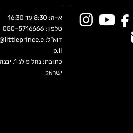
א-ה: 8:30 עד 16:30
טלפון: 050-5
716666
דוא"ל:
littleprince.c
o@
o.il
כתובת: נחל פולג 1, יב
ישראל