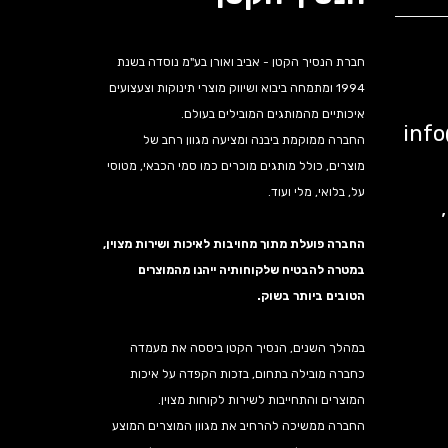
חברת הנסיך הקטן - אביב ואורן בע"מ נוסדה בשנת
1994 ומתמחה ביבוא ושיווק מוצרי תינוקות וצעצועים
איכותיים מהמותגים המובילים בעולם.
inf
החברה ממוקמת ביבנה ומציעה מגוון רחב של
מוצרים, כולל מותגים מוכרים כמו סמי הכבאי, מטוסי
על, בלואי, מלי ועוד.
נה,
החברה פועלת מתוך מחויבות לאיכות ושירות מצוין,
במטרה להבטיח שלקוחותיה ייהנו מהמוצרים
הטובים ביותר בשוק.
במהלך השנים, הנסיך הקטן ביססה את מעמדה
כחברה מובילה בתחום, בזכות הקפדה על איכות
המוצרים והתחייבות לשירות לקוחות מצוין.
החברה ממשיכה להרחיב את מגוון המוצרים המוצע