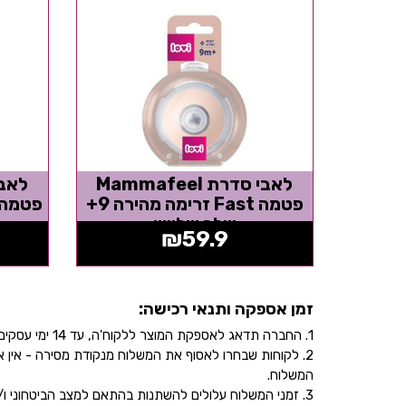
לאבי סדרת Mammafeel
פטמה Fast זרימה מהירה 9+
שלב שלישי
₪
59.9
זמן אספקה ותנאי רכישה:
1. החברה תדאג לאספקת המוצר ללקוח'ה, עד 14 ימי עסקים, בהתאם לכתובת שהוקלדה על ידו/ה בעת ביצוע הרכישה באתר.
2. לקוחות שבחרו לאסוף את המשלוח מנקודת מסירה - אי
המשלוח.
3. זמני המשלוח עלולים להשתנות בהתאם למצב הביטחוני ו/או במהלך ימי חג.