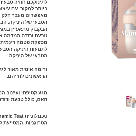
לתינוקכם חוויה טבעי
מאפשרים מעבר חלק בי
הטבעי של היניקה. הבק
הבקבוק מתאפיין במגע
מספקת פטמה דינמית ה
לתנועות היניקה הטבע
הטבעי של היניקה.
זרימה איטית מאוד לגיל 0
הראשונים לחייהם.
מגע קטיפתי ועיצוב ה
האם, כולל טבעת ורו
טכנולוגיית Dynamic Teat:
הטרוגניות, המסייעת 