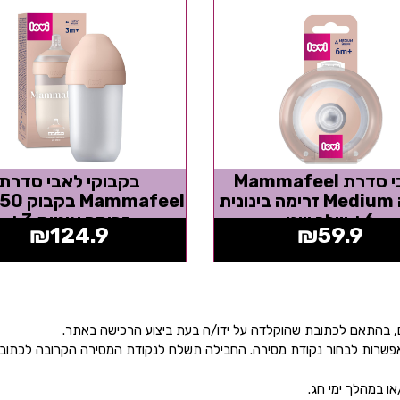
לאבי סדרת Mammafeel
בקבוקי לאבי סדרת
פטמה Medium זרימה בינונית
6+ שלב שני
זרימה איטית 3+
₪
124.9
₪
59.9
ן אפשרות לבחור נקודת מסירה. החבילה תשלח לנקודת המסירה הקרובה לכתו