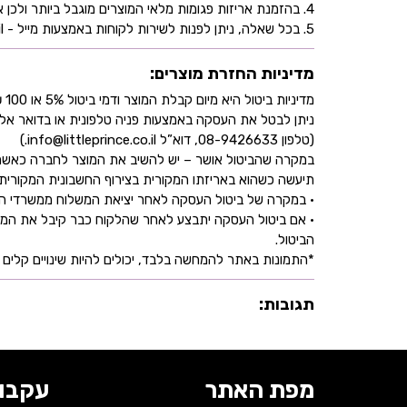
4. בהזמנת אריזות פגומות מלאי המוצרים מוגבל ביותר ולכן אין התחייבות למלאי של המוצר - אין לראות אישור העסקה כמלאי מובטח.
5. בכל שאלה, ניתן לפנות לשירות לקוחות באמצעות מייל - info@littleprince.co.il או בצור קשר באתר.
מדיניות החזרת מוצרים:
מדיניות ביטול היא מיום קבלת המוצר ודמי ביטול 5% או 100 ₪ וזאת בהתאם לחוק הגנת הצרכן
ניתן לבטל את העסקה באמצעות פניה טלפונית או בדואר אל
(טלפון 08-9426633, דוא”ל info@littleprince.co.il.)
במקרה שהביטול אושר – יש להשיב את המוצר לחברה כאשר 
תיעשה כשהוא באריזתו המקורית בצירוף החשבונית המקורית ושעדיין לא חלפו 30 יו
• במקרה של ביטול העסקה לאחר יציאת המשלוח ממשרדי החברה,
• אם ביטול העסקה יתבצע לאחר שהלקוח כבר קיבל את המוצ
הביטול.
*התמונות באתר להמחשה בלבד, יכולים להיות שינויים קלים ב
תגובות:
מפת האתר
עקבו 