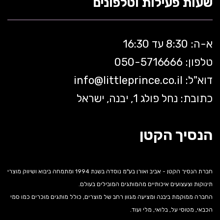
שעות פעילות וטלפונים
א-ה: 8:30 עד 16:30
טלפון: 050-5
716666
דוא"ל:
littleprince.co.il
info@
כתובת: נחל פולג 1, יבנה, ישראל
הנסיך הקטן
חברת הנסיך הקטן - אביב ואורן בע"מ נוסדה בשנת 1994 ומתמחה ביבוא ושיווק מוצרי
תינוקות וצעצועים איכותיים מהמותגים המובילים בעולם.
החברה ממוקמת ביבנה ומציעה מגוון רחב של מוצרים, כולל מותגים מוכרים כמו סמי
הכבאי, מטוסי על, בלואי, מלי ועוד.