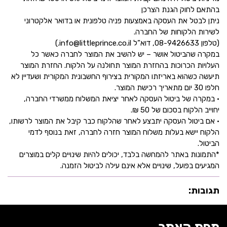
בהתאם לחוק הגנת הצרכן
ניתן לבטל את העסקה באמצעות פניה טלפונית או בדואר אלקטרוני
לשירות הלקוחות של החברה.
(טלפון 08-9426633, דוא”ל info@littleprince.co.il.)
במקרה שהביטול אושר – יש להשיב את המוצר לחברה כאשר כל
העלויות הכרוכות בהחזרת המוצר תחולנה על הלקוח. החזרת המוצר
תיעשה כשהוא באריזתו המקורית בצירוף החשבונית המקורית ושעדיין לא
חלפו 30 יום מתאריך רכישת המוצר.
• במקרה של ביטול העסקה לאחר יציאת המשלוח ממשרדי החברה,
יחוייב הלקוח בסכום של 50 ₪.
• אם ביטול העסקה יתבצע לאחר שהלקוח כבר קיבל את המוצר לרשותו,
הלקוח יישא בעלות משלוח המוצר חזרה לחברה, זאת בנוסף לדמי
הביטול.
*התמונות באתר להמחשה בלבד, יכולים להיות שינויים קלים במוצרים
המגיעים בפועל, שינויים אלא אינם עילה לביטול הזמנה.
תגובות: