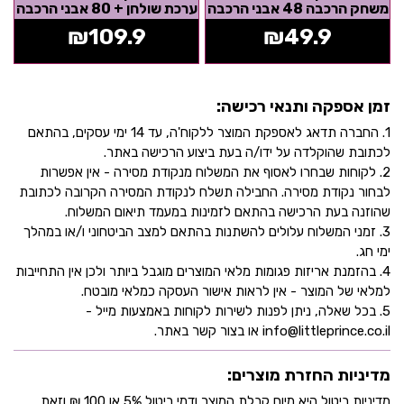
משחק הרכבה 48 אבני הרכבה
ערכת שולחן + 80 אבני הרכבה
גמישות
גמישות
₪
109.9
₪
49.9
זמן אספקה ותנאי רכישה:
1. החברה תדאג לאספקת המוצר ללקוח'ה, עד 14 ימי עסקים, בהתאם
לכתובת שהוקלדה על ידו/ה בעת ביצוע הרכישה באתר.
2. לקוחות שבחרו לאסוף את המשלוח מנקודת מסירה - אין אפשרות
לבחור נקודת מסירה. החבילה תשלח לנקודת המסירה הקרובה לכתובת
שהוזנה בעת הרכישה בהתאם לזמינות במעמד תיאום המשלוח.
3. זמני המשלוח עלולים להשתנות בהתאם למצב הביטחוני ו/או במהלך
ימי חג.
4. בהזמנת אריזות פגומות מלאי המוצרים מוגבל ביותר ולכן אין התחייבות
למלאי של המוצר - אין לראות אישור העסקה כמלאי מובטח.
5. בכל שאלה, ניתן לפנות לשירות לקוחות באמצעות מייל -
info@littleprince.co.il או בצור קשר באתר.
מדיניות החזרת מוצרים:
מדיניות ביטול היא מיום קבלת המוצר ודמי ביטול 5% או 100 ₪ וזאת