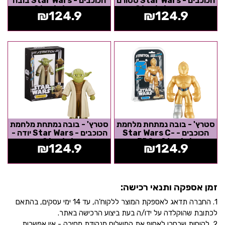
הכוכבים - Star Wars סטורם
הכוכבים - Star Wars בובה
טרופר - Stretch
פט - Stretch
₪
124.9
₪
124.9
סטרץ' - בובה נמתחת מלחמת
סטרץ' - בובה נמתחת מלחמת
הכוכבים - Star Wars C-
הכוכבים - Star Wars יודה -
Stretch
3PO - Stretch
₪
124.9
₪
124.9
זמן אספקה ותנאי רכישה:
1. החברה תדאג לאספקת המוצר ללקוח'ה, עד 14 ימי עסקים, בהתאם
לכתובת שהוקלדה על ידו/ה בעת ביצוע הרכישה באתר.
2. לקוחות שבחרו לאסוף את המשלוח מנקודת מסירה - אין אפשרות