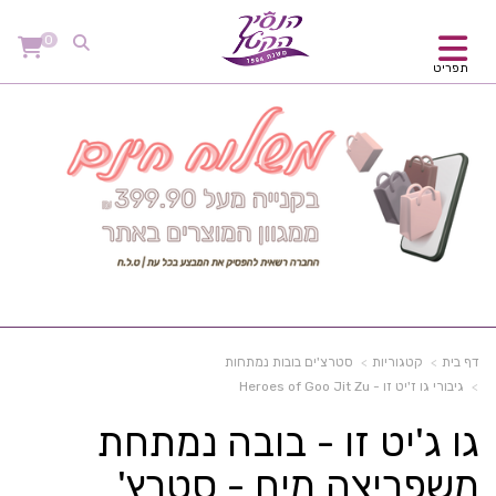
0
תפריט
דף בית
קטגוריות
סטרצ'ים בובות נמתחות
גיבורי גו ז'יט זו - Heroes of Goo Jit Zu
גו ג'יט זו - בובה נמתחת
משפריצה מים - סטרץ'