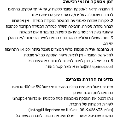
זמן אספקה ותנאי רכישה:
1. החברה תדאג לאספקת המוצר ללקוח'ה, עד 14 ימי עסקים, בהתאם
לכתובת שהוקלדה על ידו/ה בעת ביצוע הרכישה באתר.
2. לקוחות שבחרו לאסוף את המשלוח מנקודת מסירה - אין אפשרות
לבחור נקודת מסירה. החבילה תשלח לנקודת המסירה הקרובה לכתובת
שהוזנה בעת הרכישה בהתאם לזמינות במעמד תיאום המשלוח.
3. זמני המשלוח עלולים להשתנות בהתאם למצב הביטחוני ו/או במהלך
ימי חג.
4. בהזמנת אריזות פגומות מלאי המוצרים מוגבל ביותר ולכן אין התחייבות
למלאי של המוצר - אין לראות אישור העסקה כמלאי מובטח.
5. בכל שאלה, ניתן לפנות לשירות לקוחות באמצעות מייל -
info@littleprince.co.il או בצור קשר באתר.
מדיניות החזרת מוצרים:
מדיניות ביטול היא מיום קבלת המוצר ודמי ביטול 5% או 100 ₪ וזאת
בהתאם לחוק הגנת הצרכן
ניתן לבטל את העסקה באמצעות פניה טלפונית או בדואר אלקטרוני
לשירות הלקוחות של החברה.
(טלפון 08-9426633, דוא”ל info@littleprince.co.il.)
במקרה שהביטול אושר – יש להשיב את המוצר לחברה כאשר כל