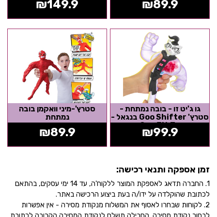
₪
149.9
₪
89.9
גו ג'יט זו - בובה נמתחת -
סטרץ'-מיני וואקמן בובה
סטרץ' Goo Shifter בנגאל -
נמתחת
Goo Jit Zu
₪
89.9
₪
99.9
זמן אספקה ותנאי רכישה:
1. החברה תדאג לאספקת המוצר ללקוח'ה, עד 14 ימי עסקים, בהתאם
לכתובת שהוקלדה על ידו/ה בעת ביצוע הרכישה באתר.
2. לקוחות שבחרו לאסוף את המשלוח מנקודת מסירה - אין אפשרות
לבחור נקודת מסירה. החבילה תשלח לנקודת המסירה הקרובה לכתובת