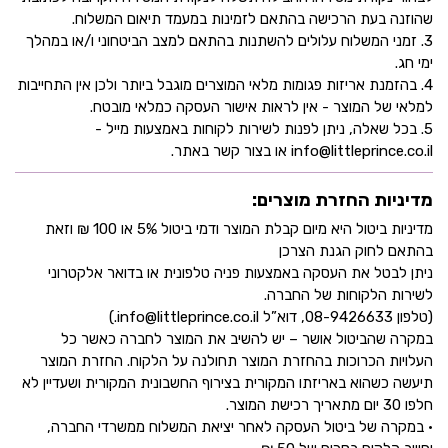
שהוזנה בעת הרכישה בהתאם לזמינות במעמד תיאום המשלוח.
3. זמני המשלוח עלולים להשתנות בהתאם למצב הביטחוני ו/או במהלך
ימי חג.
4. בהזמנת אריזות פגומות מלאי המוצרים מוגבל ביותר ולכן אין התחייבות
למלאי של המוצר - אין לראות אישור העסקה כמלאי מובטח.
5. בכל שאלה, ניתן לפנות לשירות לקוחות באמצעות מייל -
info@littleprince.co.il או בצור קשר באתר.
מדיניות החזרת מוצרים:
מדיניות ביטול היא מיום קבלת המוצר ודמי ביטול 5% או 100 ₪ וזאת
בהתאם לחוק הגנת הצרכן
ניתן לבטל את העסקה באמצעות פניה טלפונית או בדואר אלקטרוני
לשירות הלקוחות של החברה.
(טלפון 08-9426633, דוא”ל info@littleprince.co.il.)
במקרה שהביטול אושר – יש להשיב את המוצר לחברה כאשר כל
העלויות הכרוכות בהחזרת המוצר תחולנה על הלקוח. החזרת המוצר
תיעשה כשהוא באריזתו המקורית בצירוף החשבונית המקורית ושעדיין לא
חלפו 30 יום מתאריך רכישת המוצר.
• במקרה של ביטול העסקה לאחר יציאת המשלוח ממשרדי החברה,